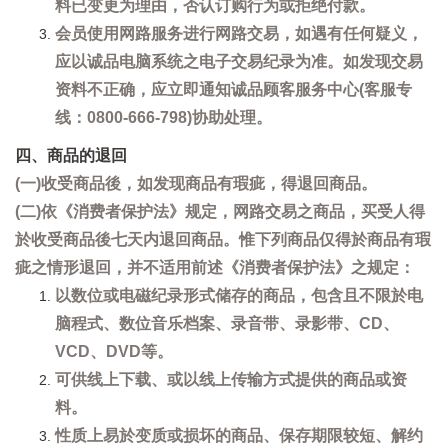
料已变更为理由，否认订购行为或拒绝付款。
会员使用网路服务进行网路交易，如遇有任何疑义，
应以诚品电脑系统之电子交易纪录为准。如发现交易
资料不正确，应立即通知诚品顾客服务中心(客服专
线：0800-666-798)协助处理。
四、商品的退回
(一)收受商品後，如发现商品有瑕疵，得退回商品。
(二)依《消费者保护法》规定，网路交易之商品，买受人得
於收受商品後七天内退回商品。惟下列商品仅得於商品有瑕
疵之情形退回，并不适用前述《消费者保护法》之规定：
以数位或电磁纪录形式储存的商品，包含且不限於电
脑程式、数位音乐档案、录音带、录影带、CD、
VCD、DVD等。
可供线上下载、或以线上传输方式提供的商品或资
料。
性质上易於变质或损坏的商品、保存期限较短、解约