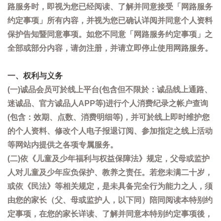
路服务时，即视为您已经阅读、了解并同意接受「网路服务
约定事项」所有内容，并视为您已确认详阅并同意个人资料
保护告知暨同意事项。如您不同意「网路服务约定事项」之
全部或部分内容，请勿注册，并请立即停止使用网路服务。
一、权利与义务
(一)诚品会员可於线上平台(包含但不限於：诚品线上通路、
迷诚品、官方诚品人APP等)进行个人消费纪录之帐户查询
(包含：效期、点数、消费明细等)，并可於线上即时维护您
的个人资料、修改个人电子报退订阅、参加指定之线上活动
等网站内提供之各项专属服务。
(二)依《儿童及少年福利与权益保障法》规定，父母或监护
人对儿童及少年应负保护、教养之责任。若您未满二十岁，
或依《民法》等相关规定，是未具备完全行为能力之人，须
由您的家长（父、母或监护人，以下同）陪同阅读本特别约
定事项，在您的家长详读、了解并同意本特别约定事项後，