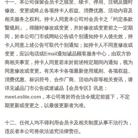
十一、本公司保留会员卡之核发、续卡、停用、注销及随时
修改、变更或终止各项持卡人权益、消费优惠、活动内容及
相关服务之权利。持卡人同意本公司对会员卡之「约定条款
暨规则」，得随时修改或变更，并於修改或变更前之一定期
间，於本公司门市或网站公告或个别通知持卡人後生效，持
卡人同意上述公告可取代个别通知；如持卡人不同意修改或
变更，应以电话或Email通知诚品顾客服务中心，由双方协
商相关事宜，持卡人同意若未於前述特定期间内通知，视为
同意修改或变更。有关本卡各项最新使用规则、各项权益、
消费优惠、标识符号、合作厂商、活动内容等相关资讯，请
详见诚品门市公告或迷诚品【会员专区】讯息：
meet.eslite.com，本公司将於符合法令规定前提下，不定
期更新或变更之，以最後更新者为准。
十二、任何人均不得利用会员卡及相关制度从事不法行为，
违反者本公司将依法追究法律责任。