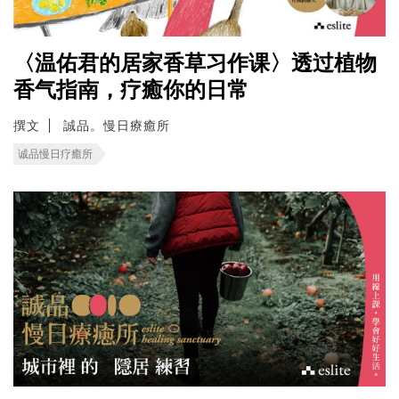
〈温佑君的居家香草习作课〉透过植物
香气指南，疗癒你的日常
撰文
誠品。慢日療癒所
诚品慢日疗癒所