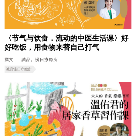
〈节气与饮食．流动的中医生活课〉好
好吃饭，用食物来替自己打气
撰文
誠品。慢日療癒所
诚品慢日疗癒所