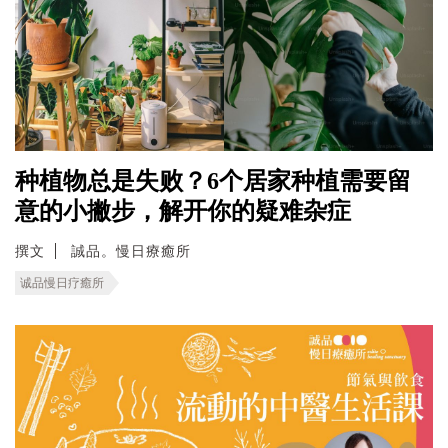
种植物总是失败？6个居家种植需要留
意的小撇步，解开你的疑难杂症
撰文
誠品。慢日療癒所
诚品慢日疗癒所