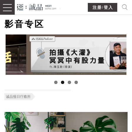
注册/登入
影音专区
诚品慢日疗癒所