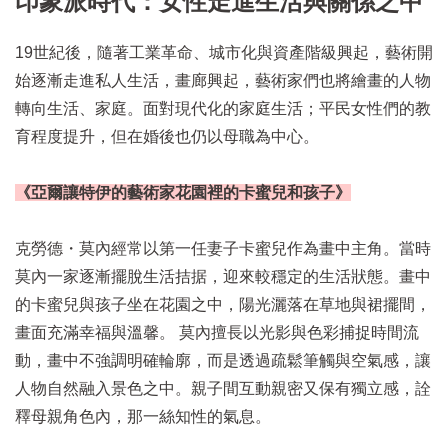
印象派時代：女性走進生活與關係之中
19世紀後，隨著工業革命、城市化與資產階級興起，藝術開
始逐漸走進私人生活，畫廊興起，藝術家們也將繪畫的人物
轉向生活、家庭。面對現代化的家庭生活；平民女性們的教
育程度提升，但在婚後也仍以母職為中心。
《亞爾讓特伊的藝術家花園裡的卡蜜兒和孩子》
克勞德・莫內經常以第一任妻子卡蜜兒作為畫中主角。當時
莫內一家逐漸擺脫生活拮据，迎來較穩定的生活狀態。畫中
的卡蜜兒與孩子坐在花園之中，陽光灑落在草地與裙擺間，
畫面充滿幸福與溫馨。 莫內擅長以光影與色彩捕捉時間流
動，畫中不強調明確輪廓，而是透過疏鬆筆觸與空氣感，讓
人物自然融入景色之中。親子間互動親密又保有獨立感，詮
釋母親角色內，那一絲知性的氣息。