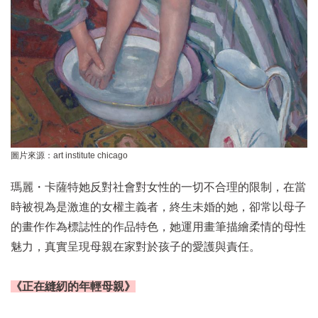
圖片來源：art institute chicago
瑪麗・卡薩特她反對社會對女性的一切不合理的限制，在當
時被視為是激進的女權主義者，終生未婚的她，卻常以母子
的畫作作為標誌性的作品特色，她運用畫筆描繪柔情的母性
魅力，真實呈現母親在家對於孩子的愛護與責任。
《正在縫紉的年輕母親》