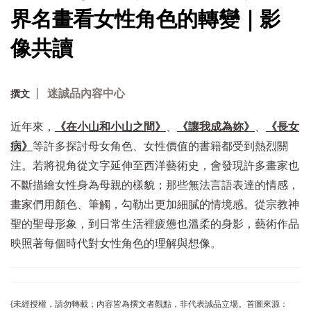
界名畫看女性角色的轉變｜影
像共讀
迷誠品內容中心
撰文
近年來，
《在小山和小山之間》
、
《讓我成為妳》
、
《長女
病》
等許多探討母女角色、女性價值的書籍都受到熱烈關
注。若將視角從文字延伸至西洋藝術史，會發現許多畫家也
不斷描繪女性身為母親的樣貌；那些無法言語表達的情感，
畫家們用顏色、筆觸，勾勒出更加細膩的情境感。從宗教神
聖的聖母形象，到日常生活裡疲憊也溫柔的身影，藝術作品
映照著每個時代對女性角色的理解與想像。
{未經授權，請勿轉載；內容皆為撰文者觀點，非代表誠品立場。首圖來源：