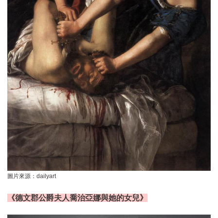
圖片來源：dailyart
《德文郡公爵夫人喬治亞娜與她的女兒》