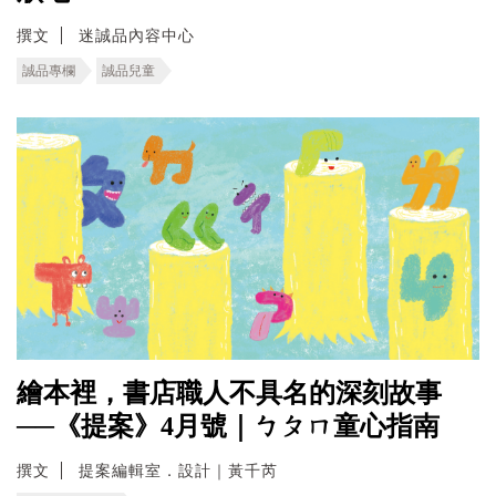
撰文
迷誠品內容中心
誠品專欄
誠品兒童
繪本裡，書店職人不具名的深刻故事
──《提案》4月號｜ㄅㄆㄇ童心指南
撰文
提案編輯室．設計｜黃千芮