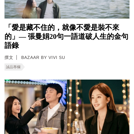
「愛是藏不住的，就像不愛是裝不來
的」— 張曼娟20句一語道破人生的金句
語錄
撰文
BAZAAR BY VIVI SU
誠品專欄