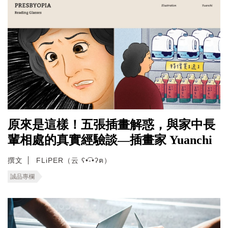
原來是這樣！五張插畫解惑，與家中長
輩相處的真實經驗談—插畫家 Yuanchi
撰文
FLiPER（云 ʕ•͡-•ʔฅ）
誠品專欄