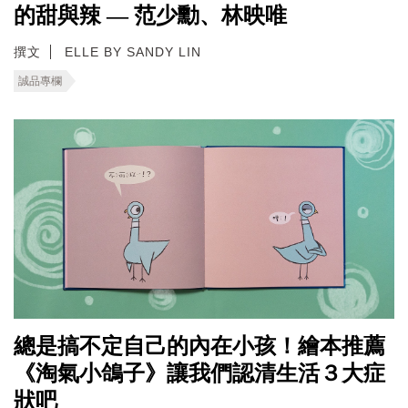
的甜與辣 — 范少勳、林映唯
撰文
ELLE BY SANDY LIN
誠品專欄
總是搞不定自己的內在小孩！繪本推薦
《淘氣小鴿子》讓我們認清生活３大症
狀吧