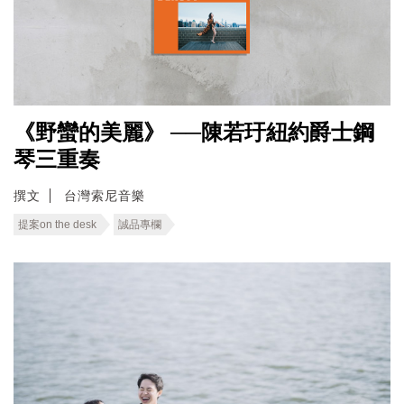
《野蠻的美麗》 ──陳若玗紐約爵士鋼
琴三重奏
撰文
台灣索尼音樂
提案on the desk
誠品專欄