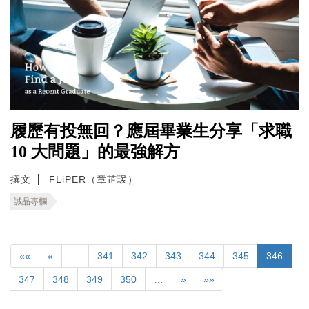
履歷有投無回？應屆畢業生分享「求職
10 大問題」的最強解方
撰文
FLiPER（章芷瑗）
誠品專欄
««
«
…
341
342
343
344
345
346
347
348
349
350
…
»
»»