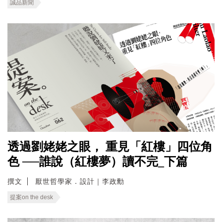
誠品新聞
透過劉姥姥之眼， 重見「紅樓」四位角
色 ──誰說（紅樓夢）讀不完_下篇
撰文
厭世哲學家．設計｜李政勳
提案on the desk