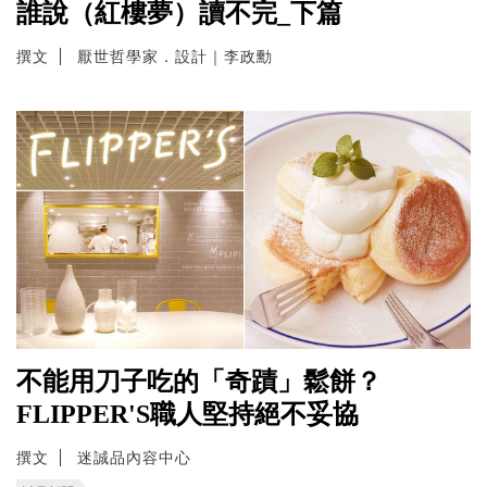
誰說（紅樓夢）讀不完_下篇
撰文
厭世哲學家．設計｜李政勳
不能用刀子吃的「奇蹟」鬆餅？
FLIPPER'S職人堅持絕不妥協
撰文
迷誠品內容中心