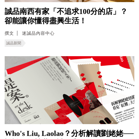
誠品南西有家「不追求100分的店」？
卻能讓你懂得盡興生活！
撰文
迷誠品內容中心
誠品新聞
Who's Liu, Laolao？分析解讀劉姥姥──