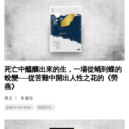
死亡中醞釀出來的生，一場從蛹到蝶的
蛻變──從苦難中開出人性之花的《勞
燕》
撰文
李麗玲
提案on the desk
閱讀文化