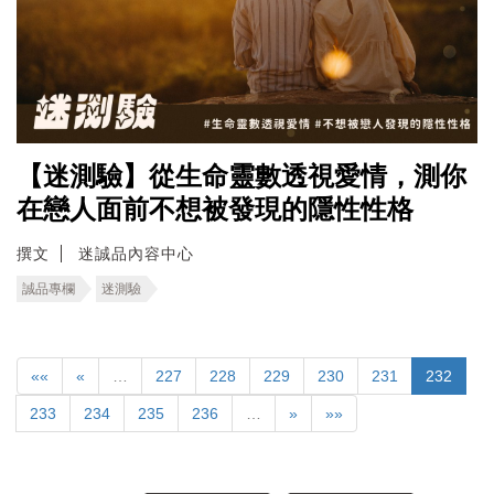
【迷測驗】從生命靈數透視愛情，測你
在戀人面前不想被發現的隱性性格
撰文
迷誠品內容中心
誠品專欄
迷測驗
««
«
…
227
228
229
230
231
232
233
234
235
236
…
»
»»