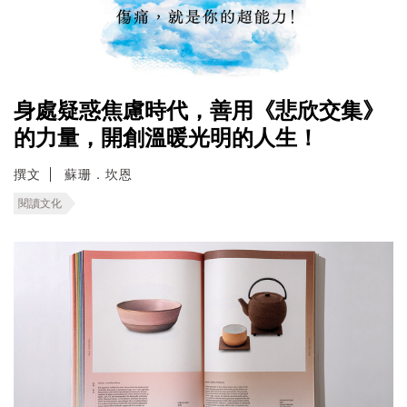
身處疑惑焦慮時代，善用《悲欣交集》
的力量，開創溫暖光明的人生！
撰文
蘇珊．坎恩
閱讀文化