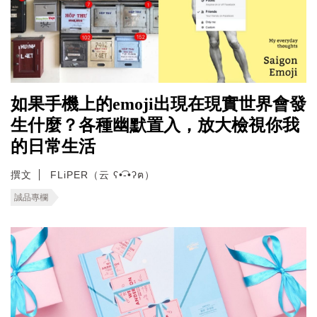
如果手機上的emoji出現在現實世界會發
生什麼？各種幽默置入，放大檢視你我
的日常生活
撰文
FLiPER（云 ʕ•͡-•ʔฅ）
誠品專欄