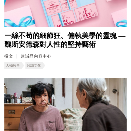
一絲不苟的細節狂、偏執美學的靈魂 —
魏斯安德森對人性的堅持藝術
撰文
迷誠品內容中心
人物故事
閱讀文化