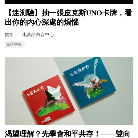
【迷測驗】抽一張皮克斯UNO卡牌，看
出你的內心深處的煩惱
撰文
迷誠品內容中心
誠品專欄
渴望理解？先學會和平共存！——雙向