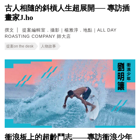
古人相隨的斜槓人生超展開── 專訪插
畫家J.ho
撰文
提案編輯室．攝影｜楊雅淳．地點｜ALL DAY
ROASTING COMPANY 師大店
提案on the desk
人物故事
衝浪板上的超齡鬥志——專訪衝浪少年