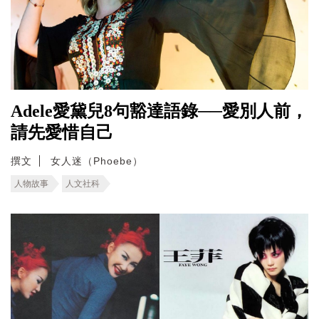
Adele愛黛兒8句豁達語錄──愛別人前，
請先愛惜自己
撰文
女人迷（Phoebe）
人物故事
人文社科