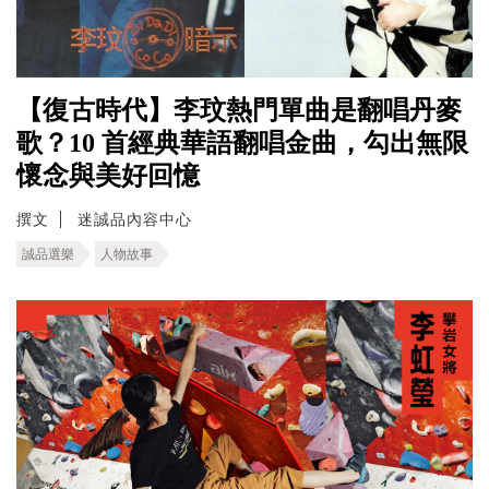
【復古時代】李玟熱門單曲是翻唱丹麥
歌？10 首經典華語翻唱金曲，勾出無限
懷念與美好回憶
撰文
迷誠品內容中心
誠品選樂
人物故事