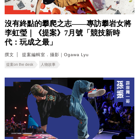
沒有終點的攀爬之志——專訪攀岩女將
李虹瑩｜《提案》7月號「競技新時
代：玩成之最」
撰文
提案編輯室．攝影｜Ogawa Lyu
提案on the desk
人物故事