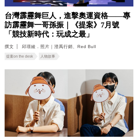
台灣霹靂舞巨人，進擊奧運資格——專
訪霹靂舞一哥孫振｜《提案》7月號
「競技新時代：玩成之最」
撰文
邱璟綾．照片｜澄禹行銷、Red Bull
提案on the desk
人物故事