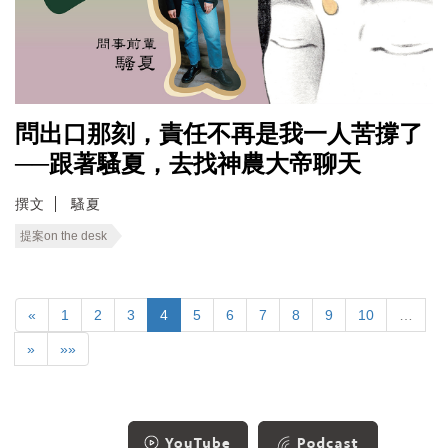
問出口那刻，責任不再是我一人苦撐了
──跟著騷夏，去找神農大帝聊天
撰文
騷夏
提案on the desk
«
1
2
3
4
5
6
7
8
9
10
…
»
»»