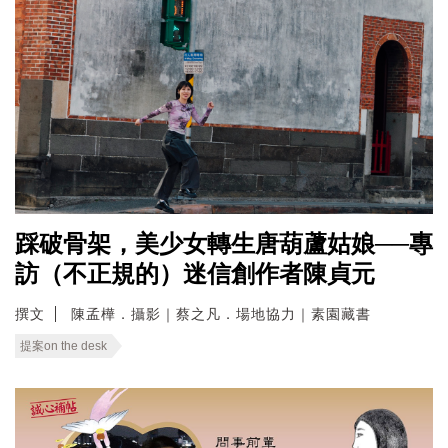
踩破骨架，美少女轉生唐葫蘆姑娘──專
訪（不正規的）迷信創作者陳貞元
撰文
陳孟樺．攝影｜蔡之凡．場地協力｜素園藏書
提案on the desk