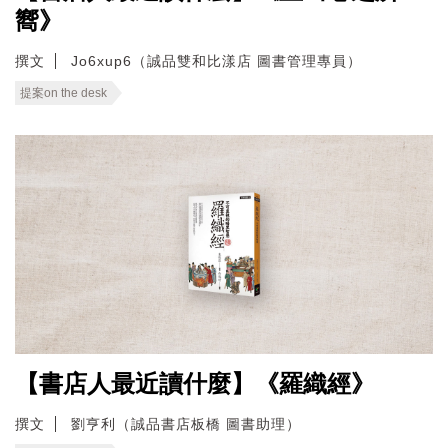
嚮》
撰文
Jo6xup6（誠品雙和比漾店 圖書管理專員）
提案on the desk
【書店人最近讀什麼】《羅織經》
撰文
劉亨利（誠品書店板橋 圖書助理）