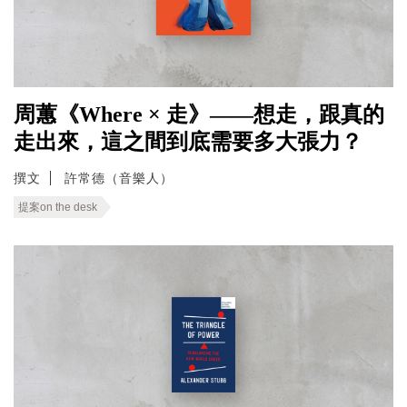
周蕙《Where × 走》——想走，跟真的
走出來，這之間到底需要多大張力？
撰文
許常德（音樂人）
提案on the desk