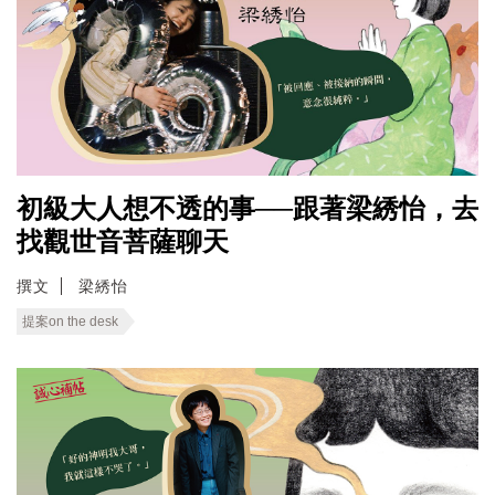
初級大人想不透的事──跟著梁綉怡，去
找觀世音菩薩聊天
撰文
梁綉怡
提案on the desk