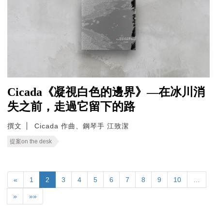
Cicada《凝視白色的邊界》—在冰川消
失之前，走過它留下的路
撰文
Cicada 作曲、鋼琴手 江致潔
提案on the desk
«
1
2
3
4
5
6
7
8
9
10
…
»
»»