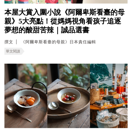
本屋大賞入圍小說《阿爾卑斯看臺的母
親》5大亮點！從媽媽視角看孩子追逐
夢想的酸甜苦辣｜誠品選書
撰文
《阿爾卑斯看臺的母親》日本責任編輯
華文閱讀