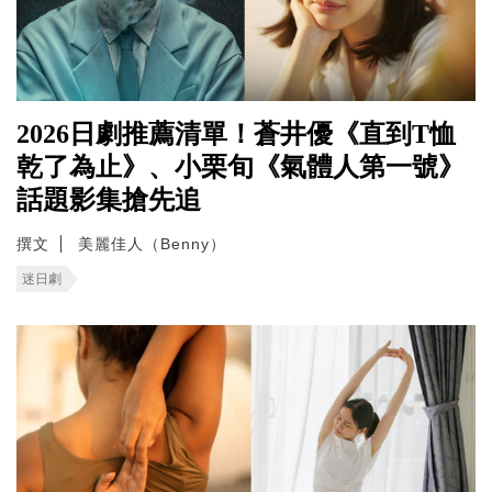
2026日劇推薦清單！蒼井優《直到T恤
乾了為止》、小栗旬《氣體人第一號》
話題影集搶先追
撰文
美麗佳人（Benny）
迷日劇