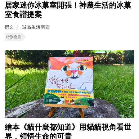
居家迷你冰菓室開張！神農生活的冰菓
室食譜提案
撰文
誠品生活南西
特別企畫
繪本《貓什麼都知道》用貓貓視角看世
界，領悟生命的可貴