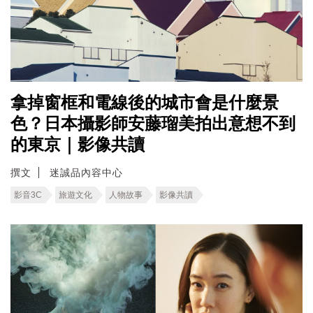
拿掉窗框和電線後的城市會是什麼景
色？日本攝影師安藤瑠美拍出意想不到
的東京｜影像共讀
撰文
迷誠品內容中心
影音3C
旅遊文化
人物故事
影像共讀