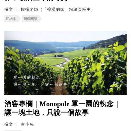
撰文
檸檬老師（「檸檬的家」粉絲頁板主）
迷繪本
圖像閱讀
酒窖專欄｜Monopole 單一園的執念｜
讓一塊土地，只說一個故事
撰文
古小兔