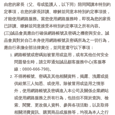
由您的家長（父、母或監護人，以下同）陪同閱讀本特別約
定事項，在您的家長詳讀、瞭解並同意本特別約定事項後，
才能使用網路服務。當您使用網路服務時，即視為您的家長
已詳讀、瞭解並同意接受本特別約定事項之所有內容。
(三)誠品會員應自行確保網路帳號及密碼之機密與安全。誠
品會員對於自己本身使用網路帳號及密碼所為之一切行為，
應自行承擔全部法律責任，並同意遵守以下事項：
網路帳號或密碼如被冒用或盜用，或有其他任何安全
問題發生時，請立即通知誠品顧客服務中心(客服專
線：0800-666-798)。
不得將帳號、密碼及其他相關資料，揭露、洩露或提
供給第三人知悉、或使用。除被冒用或盜用之情形
外，使用網路帳號及密碼進入本公司及關係企業網站
或使用網路服務之所有行為，包括但不限於查詢、檢
索、閱覽、更改個人資料、參與各項活動，以及取得
相關消費資訊、購買商品或服務等，均視為本人之行