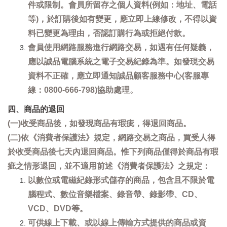
件或限制。會員所留存之個人資料(例如：地址、電話
等)，於訂購後如有變更，應立即上線修改，不得以資
料已變更為理由，否認訂購行為或拒絕付款。
會員使用網路服務進行網路交易，如遇有任何疑義，
應以誠品電腦系統之電子交易紀錄為準。如發現交易
資料不正確，應立即通知誠品顧客服務中心(客服專
線：0800-666-798)協助處理。
四、商品的退回
(一)收受商品後，如發現商品有瑕疵，得退回商品。
(二)依《消費者保護法》規定，網路交易之商品，買受人得
於收受商品後七天內退回商品。惟下列商品僅得於商品有瑕
疵之情形退回，並不適用前述《消費者保護法》之規定：
以數位或電磁紀錄形式儲存的商品，包含且不限於電
腦程式、數位音樂檔案、錄音帶、錄影帶、CD、
VCD、DVD等。
可供線上下載、或以線上傳輸方式提供的商品或資