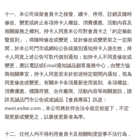
十一、本公司保留會員卡之核發、續卡、停用、註銷及隨時
修改、變更或終止各項持卡人權益、消費優惠、活動內容及
相關服務之權利。持卡人同意本公司對會員卡之「約定條款
暨規則」，得隨時修改或變更，並於修改或變更前之一定期
間，於本公司門市或網站公告或個別通知持卡人後生效，持
卡人同意上述公告可取代個別通知；如持卡人不同意修改或
變更，應以電話或Email通知誠品顧客服務中心，由雙方協
商相關事宜，持卡人同意若未於前述特定期間內通知，視為
同意修改或變更。有關本卡各項最新使用規則、各項權益、
消費優惠、標識符號、合作廠商、活動內容等相關資訊，請
詳見誠品門市公告或迷誠品【會員專區】訊息：
meet.eslite.com，本公司將於符合法令規定前提下，不定
期更新或變更之，以最後更新者為準。
十二、任何人均不得利用會員卡及相關制度從事不法行為，