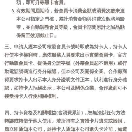
額，即可升等黑卡會員。
有效期間屆期時，若會員卡消費金額或消費次數未達
本公司指定之門檻，累計消費金額與消費次數將均歸
零，並自動調整會員等級，會員卡期間累計之誠品點
保留至效期截止日。
三、申請人經本公司核發會員卡號時即成為持卡人，持卡人
行使本卡權利時，應依服務人員要求出示實體會員卡、官方
行動版會員卡、提供身分證字號（外籍會員恕不適用）或行
動電話號碼進行身分確認，但本公司及關係企業、合作廠商
得要求持卡人出示本人身分證明文件正本，以利進行身分確
認，如持卡人拒絕出示，本公司及關係企業、合作廠商可不
接受持卡人行使相關權利。
四、持卡資格及相關權益(含消費累計)，恕無法以任何方法
轉讓或轉借予他人使用。若所持有之實體卡片遺失或毀損，
應立即通知本公司，於持卡人通知本公司遺失卡片前，如遭