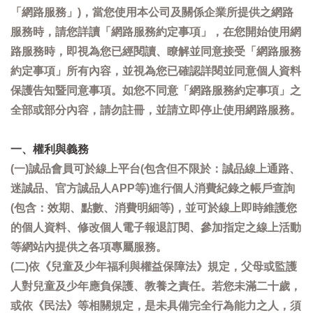
「網路服務」)，當您使用本公司及關係企業所提供之網路
服務時，請您詳讀「網路服務約定事項」，在您開始使用網
路服務時，即視為您已經閱讀、瞭解並同意接受「網路服務
約定事項」所有內容，並視為您已確認詳閱並同意個人資料
保護告知暨同意事項。如您不同意「網路服務約定事項」之
全部或部分內容，請勿註冊，並請立即停止使用網路服務。
一、權利與義務
(一)誠品會員可於線上平台(包含但不限於：誠品線上通路、
迷誠品、官方誠品人APP等)進行個人消費紀錄之帳戶查詢
(包含：效期、點數、消費明細等)，並可於線上即時維護您
的個人資料、修改個人電子報退訂閱、參加指定之線上活動
等網站內提供之各項專屬服務。
(二)依《兒童及少年福利與權益保障法》規定，父母或監護
人對兒童及少年應負保護、教養之責任。若您未滿二十歲，
或依《民法》等相關規定，是未具備完全行為能力之人，須