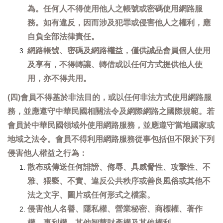
為。任何人不得使用他人之帳號或密碼使用網路服
務。如有違反，因而涉及犯罪或侵害他人之權利，應
自負全部法律責任。
網路帳號、密碼及網路權益，僅供誠品會員個人使用
及享有，不得轉讓、轉借或以任何方式提供他人使
用，亦不得共用。
(四)會員不得基於非法目的，或以任何非法方式使用網路服
務，並應遵守中華民國相關法令及網際網路之國際規範。若
會員於中華民國領域外使用網路服務，並應遵守當地國家或
地域之法令。會員不得利用網路服務從事包括但不限於下列
侵害他人權益之行為：
散布或傳送任何誹謗、侮辱、具威脅性、攻擊性、不
雅、猥褻、不實、違反公共秩序或善良風俗或其他不
法之文字、圖片或任何形式之檔案。
侵害他人名譽、隱私權、營業秘密、商標權、著作
權、專利權、其他智慧財產權及其他權利。