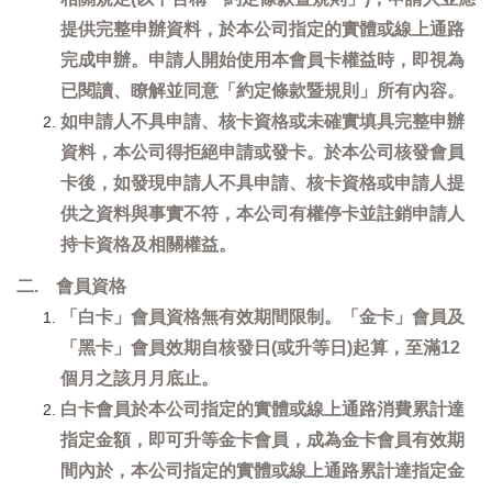
提供完整申辦資料，於本公司指定的實體或線上通路
完成申辦。申請人開始使用本會員卡權益時，即視為
已閱讀、瞭解並同意「約定條款暨規則」所有內容。
如申請人不具申請、核卡資格或未確實填具完整申辦
資料，本公司得拒絕申請或發卡。於本公司核發會員
卡後，如發現申請人不具申請、核卡資格或申請人提
供之資料與事實不符，本公司有權停卡並註銷申請人
持卡資格及相關權益。
二. 會員資格
「白卡」會員資格無有效期間限制。「金卡」會員及
「黑卡」會員效期自核發日(或升等日)起算，至滿12
個月之該月月底止。
白卡會員於本公司指定的實體或線上通路消費累計達
指定金額，即可升等金卡會員，成為金卡會員有效期
間內於，本公司指定的實體或線上通路累計達指定金