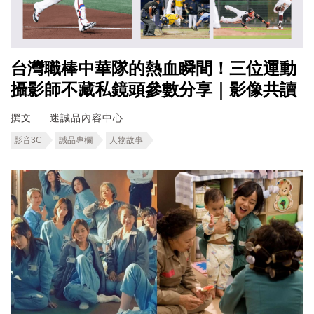
台灣職棒中華隊的熱血瞬間！三位運動
攝影師不藏私鏡頭參數分享｜影像共讀
撰文
迷誠品內容中心
影音3C
誠品專欄
人物故事