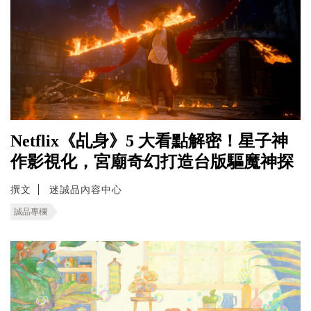
Netflix《乩身》5 大看點解密！星子神
作影視化，宮廟奇幻打造台版驅魔神探
撰文
迷誠品內容中心
誠品專欄