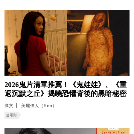
2026鬼片清單推薦！《鬼娃娃》、《重
返沉默之丘》揭曉恐懼背後的黑暗秘密
撰文
美麗佳人（Ren）
迷電影