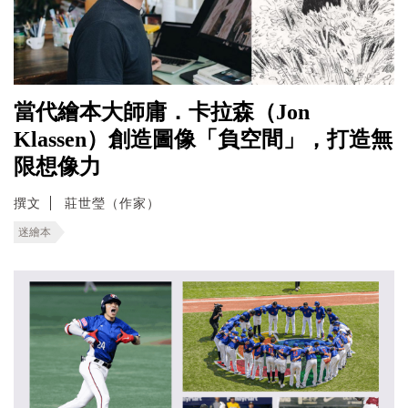
當代繪本大師庸．卡拉森（Jon
Klassen）創造圖像「負空間」，打造無
限想像力
撰文
莊世瑩（作家）
迷繪本