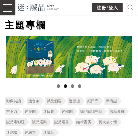
註冊/登入
主題專欄
影像共讀
迷台劇
誠品酒窖
迷動漫
細田守
新海誠
吉卜力
迷美劇
迷日劇
迷韓劇
誠品閱讀光影
誠品專欄
誠品電影院
誠品選樂
誠品選書
編輯書房
長大後才懂
迷測驗
迷繪本
迷電影