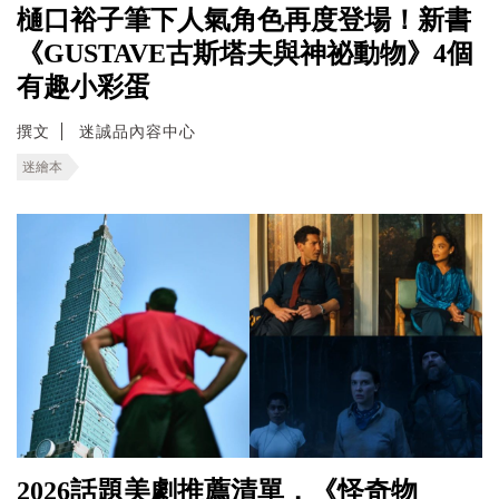
樋口裕子筆下人氣角色再度登場！新書
《GUSTAVE古斯塔夫與神祕動物》4個
有趣小彩蛋
撰文
迷誠品內容中心
迷繪本
2026話題美劇推薦清單，《怪奇物