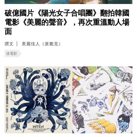
破億國片《陽光女子合唱團》翻拍韓國
電影《美麗的聲音》，再次重溫動人場
面
撰文
美麗佳人（派脆克）
迷電影