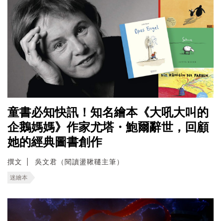
童書必知快訊！知名繪本《大吼大叫的
企鵝媽媽》作家尤塔・鮑爾辭世，回顧
她的經典圖書創作
撰文
吳文君（閱讀盪鞦韆主筆）
迷繪本