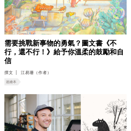
需要挑戰新事物的勇氣？圖文書《不
行，還不行！》給予你溫柔的鼓勵和自
信
撰文
江易珊（作者）
迷繪本