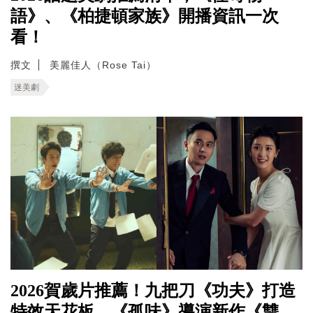
語》、《柏捷頓家族》開播資訊一次
看！
撰文
美麗佳人（Rose Tai）
迷美劇
2026賀歲片推薦！九把刀《功夫》打造
特效天花板，《孤味》導演新作《雙