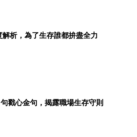
度解析，為了生存誰都拚盡全力
 句戳心金句，揭露職場生存守則