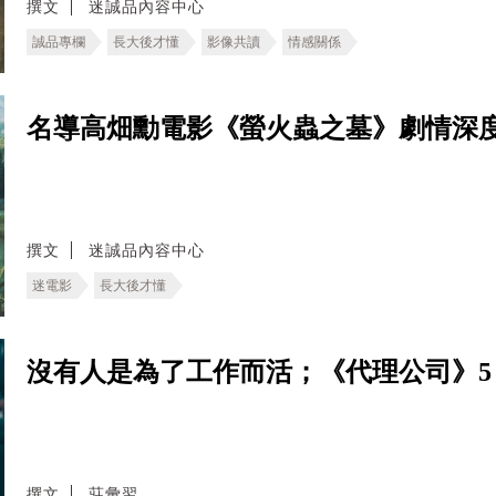
撰文
迷誠品內容中心
誠品專欄
長大後才懂
影像共讀
情感關係
名導高畑勳電影《螢火蟲之墓》劇情深
撰文
迷誠品內容中心
迷電影
長大後才懂
沒有人是為了工作而活；《代理公司》5
撰文
莊彙翌