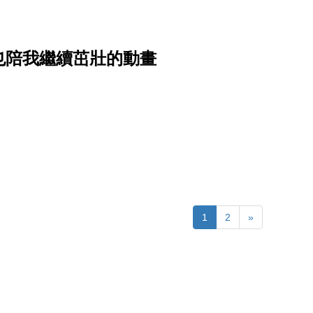
也陪我繼續茁壯的動畫
1
2
»