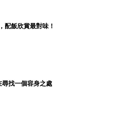
大笑，配飯欣賞最對味！
在尋找一個容身之處