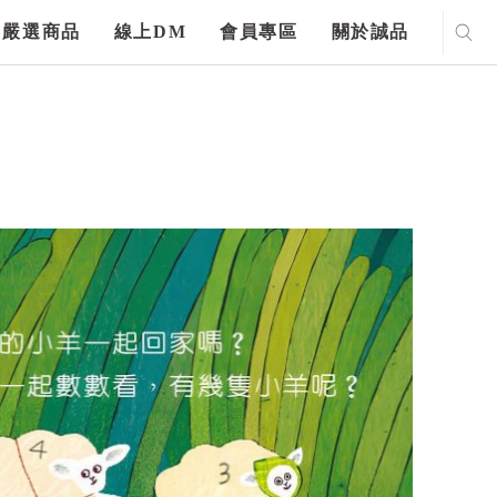
嚴選商品
線上DM
會員專區
關於誠品