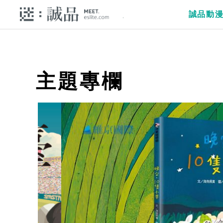
誠品動
主題專欄