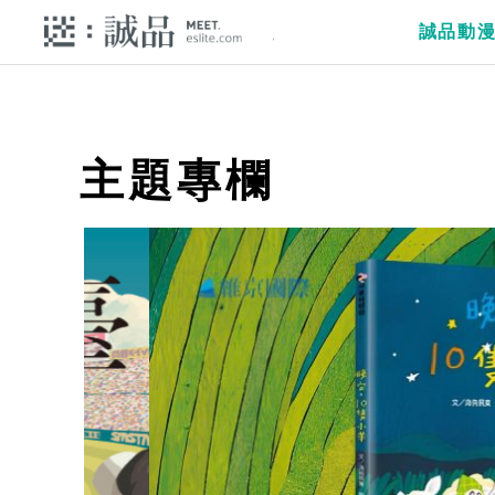
誠品動
主題專欄