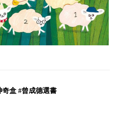
奇盒 #曾成德選書