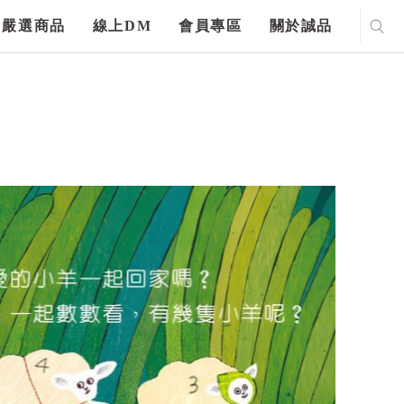
嚴選商品
線上DM
會員專區
關於誠品