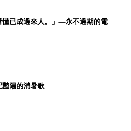
看懂已成過來人。」—永不過期的電
配豔陽的消暑歌