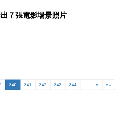
釋出７張電影場景照片
9
340
341
342
343
344
…
»
»»