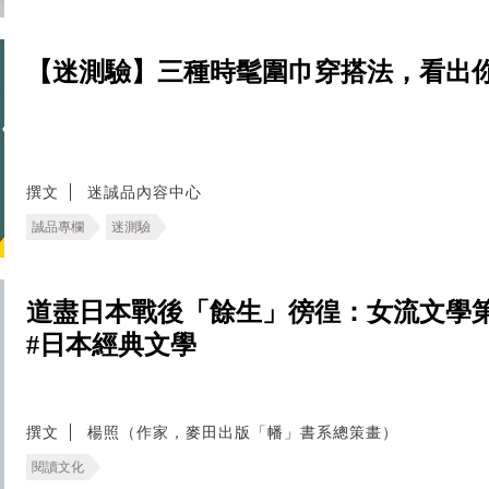
【迷測驗】三種時髦圍巾穿搭法，看出
撰文
迷誠品內容中心
誠品專欄
迷測驗
道盡日本戰後「餘生」徬徨：女流文學
#日本經典文學
撰文
楊照（作家，麥田出版「幡」書系總策畫）
閱讀文化