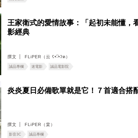
王家衛式的愛情故事：「起初未能懂，
影經典
撰文
FLiPER（云 ʕ•͡-•ʔฅ）
誠品專欄
迷電影
誠品電影院
炎炎夏日必備歌單就是它！７首適合搭
撰文
FLiPER（棠）
影音3C
誠品專欄