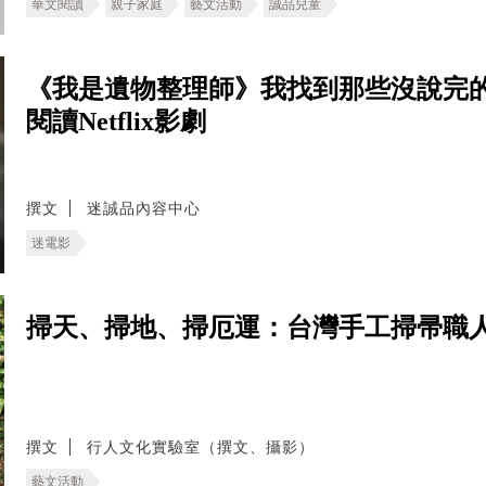
華文閱讀
親子家庭
藝文活動
誠品兒童
《我是遺物整理師》我找到那些沒說完
閱讀Netflix影劇
撰文
迷誠品內容中心
迷電影
掃天、掃地、掃厄運：台灣手工掃帚職人
撰文
行人文化實驗室（撰文、攝影）
藝文活動