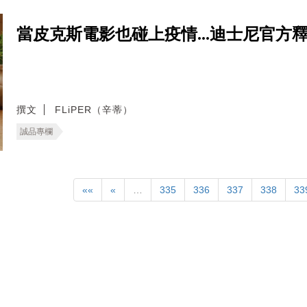
當皮克斯電影也碰上疫情...迪士尼官方
撰文
FLiPER（辛蒂）
誠品專欄
««
«
…
335
336
337
338
33