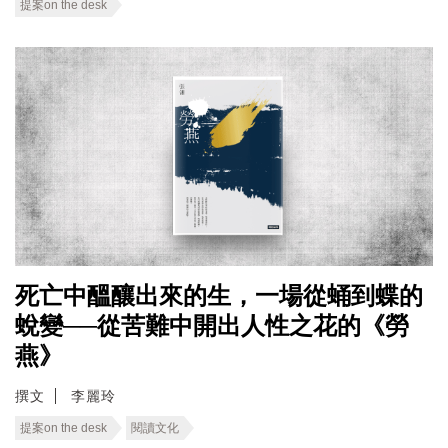
提案on the desk
死亡中醞釀出來的生，一場從蛹到蝶的
蛻變──從苦難中開出人性之花的《勞
燕》
撰文
李麗玲
提案on the desk
閱讀文化