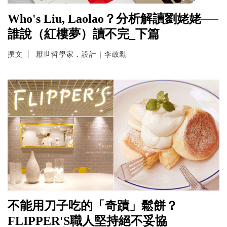
Who's Liu, Laolao？分析解讀劉姥姥──
誰說（紅樓夢）讀不完_下篇
撰文
厭世哲學家．設計｜李政勳
不能用刀子吃的「奇蹟」鬆餅？
FLIPPER'S職人堅持絕不妥協