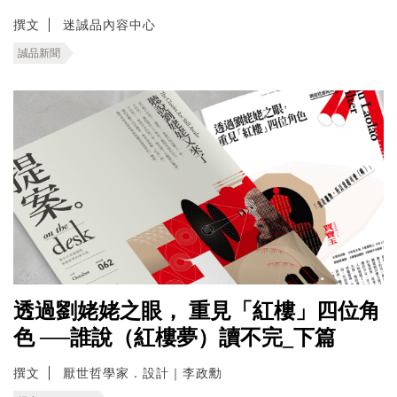
撰文
迷誠品內容中心
誠品新聞
透過劉姥姥之眼， 重見「紅樓」四位角
色 ──誰說（紅樓夢）讀不完_下篇
撰文
厭世哲學家．設計｜李政勳