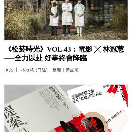
《松菸時光》VOL.43：電影 ╳ 林冠慧
──全力以赴 好事終會降臨
撰文
林冠慧 (口述)．整理｜黃品瑄