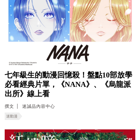
七年級生的動漫回憶殺！盤點10部放學
必看經典片單，《NANA》、《烏龍派
出所》線上看
撰文
迷誠品內容中心
迷動漫