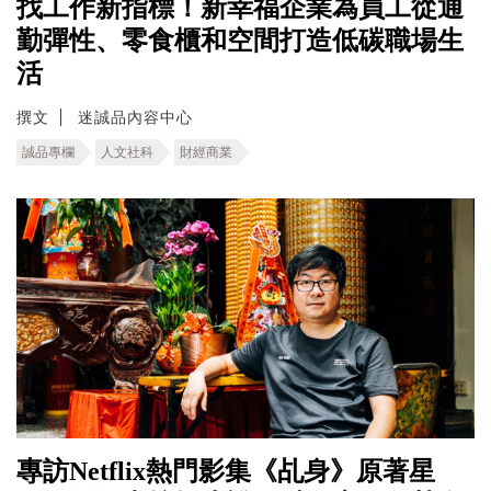
找工作新指標！新幸福企業為員工從通
勤彈性、零食櫃和空間打造低碳職場生
活
撰文
迷誠品內容中心
誠品專欄
人文社科
財經商業
專訪Netflix熱門影集《乩身》原著星