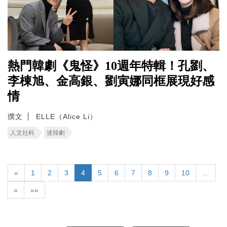
熱門韓劇《鬼怪》10週年特輯！孔劉、
李棟旭、金高銀、劉寅娜同框展現好感
情
撰文
ELLE（Alice Li）
人文社科
迷韓劇
«
1
2
3
4
5
6
7
8
9
10
…
»
»»