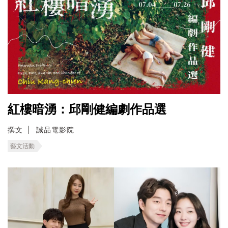
紅樓暗湧：邱剛健編劇作品選
撰文
誠品電影院
藝文活動