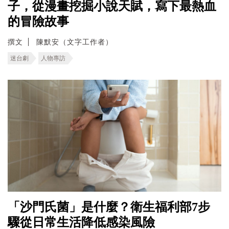
子，從漫畫挖掘小說天賦，寫下最熱血
的冒險故事
撰文
陳默安（文字工作者）
迷台劇
人物專訪
「沙門氏菌」是什麼？衛生福利部7步
驟從日常生活降低感染風險