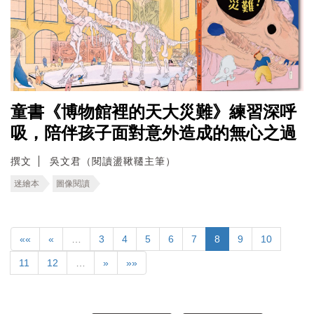
童書《博物館裡的天大災難》練習深呼
吸，陪伴孩子面對意外造成的無心之過
撰文
吳文君（閱讀盪鞦韆主筆）
迷繪本
圖像閱讀
««
«
…
3
4
5
6
7
8
9
10
11
12
…
»
»»