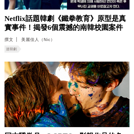
Netflix話題韓劇《鐵拳教育》原型是真
實事件！揭發6個震撼的南韓校園案件
撰文
美麗佳人（Nic）
迷韓劇