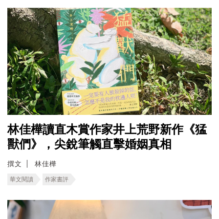
林佳樺讀直木賞作家井上荒野新作《猛
獸們》，尖銳筆觸直擊婚姻真相
撰文
林佳樺
華文閱讀
作家書評