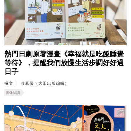
熱門日劇原著漫畫《幸福就是吃飯睡覺
等待》，提醒我們放慢生活步調好好過
日子
撰文
蔡鳳儀（大田出版編輯）
圖像閱讀