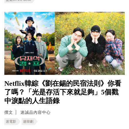
Netflix韓綜《劉在錫的民宿法則》你看
了嗎？「光是存活下來就足夠」5個戳
中淚點的人生語錄
撰文
迷誠品內容中心
迷電影
迷韓劇