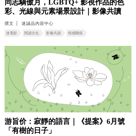
同志驕傲月，LGBTQ+ 影視作品的色
彩、光線與元素場景設計｜影像共讀
撰文
迷誠品內容中心
迷電影
閱讀文化
影像共讀
情感關係
游旨价：寂靜的語言｜《提案》6月號
「有樹的日子」