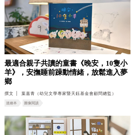
最適合親子共讀的童書《晚安，10隻小
羊》，安撫睡前躁動情緒，放鬆進入夢
鄉
撰文
葉嘉青（幼兒文學專家暨天鈺基金會顧問總監）
迷繪本
圖像閱讀