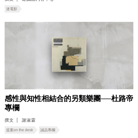
迷電影
感性與知性相結合的另類樂團──杜路帝
專欄
撰文
謝淑霖
提案on the desk
誠品專欄