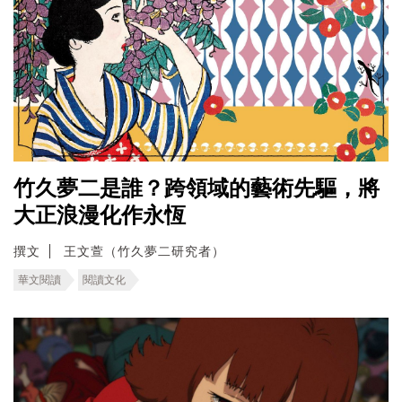
竹久夢二是誰？跨領域的藝術先驅，將
大正浪漫化作永恆
撰文
王文萱（竹久夢二研究者）
華文閱讀
閱讀文化