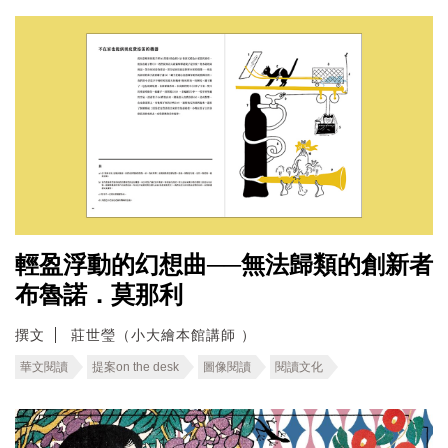
輕盈浮動的幻想曲──無法歸類的創新者
布魯諾．莫那利
撰文
莊世瑩（小大繪本館講師 ）
華文閱讀
提案on the desk
圖像閱讀
閱讀文化