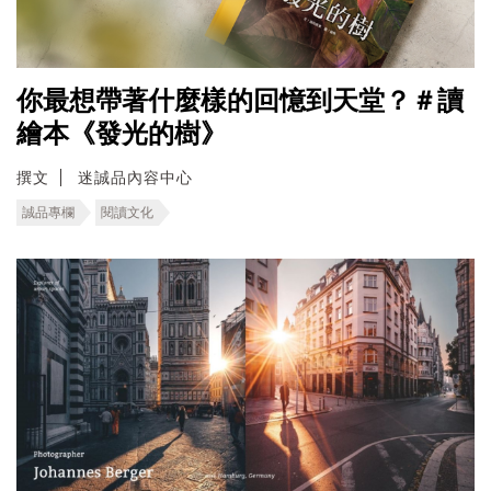
你最想帶著什麼樣的回憶到天堂？＃讀
繪本《發光的樹》
撰文
迷誠品內容中心
誠品專欄
閱讀文化