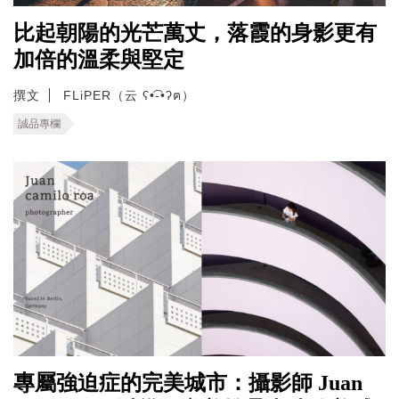
比起朝陽的光芒萬丈，落霞的身影更有
加倍的溫柔與堅定
撰文
FLiPER（云 ʕ•͡-•ʔฅ）
誠品專欄
專屬強迫症的完美城市：攝影師 Juan