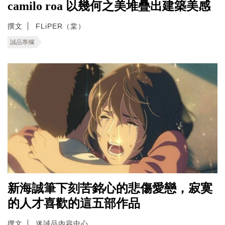
camilo roa 以幾何之美堆疊出建築美感
撰文
FLiPER（棠）
誠品專欄
新海誠筆下刻苦銘心的悲傷愛戀，寂寞
的人才喜歡的這五部作品
撰文
迷誠品內容中心