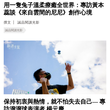
用一隻兔子溫柔療癒全世界：專訪黃本
蕊談《來自雲間的尼尼》創作心境
撰文
誠品閱讀光影
誠品閱讀光影
保持初衷與熱情，就不怕失去自己— 專
訪溜溜球表演者 楊元慶