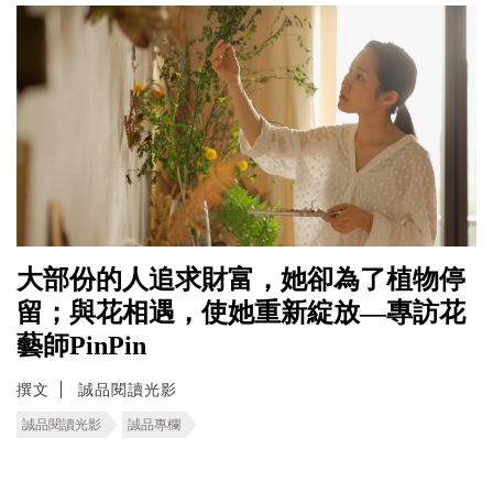
大部份的人追求財富，她卻為了植物停
留；與花相遇，使她重新綻放—專訪花
藝師PinPin
撰文
誠品閱讀光影
誠品閱讀光影
誠品專欄