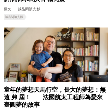
撰文
誠品閱讀光影
誠品閱讀光影
童年的夢想天馬行空，長大的夢想：無
遠 弗 屆！——法國航太工程師為愛來
臺圓夢的故事