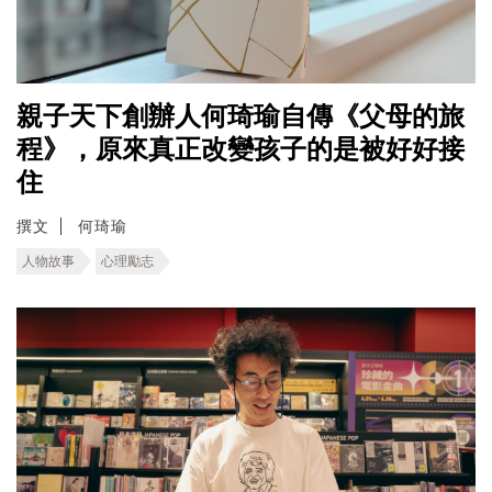
親子天下創辦人何琦瑜自傳《父母的旅
程》，原來真正改變孩子的是被好好接
住
撰文
何琦瑜
人物故事
心理勵志