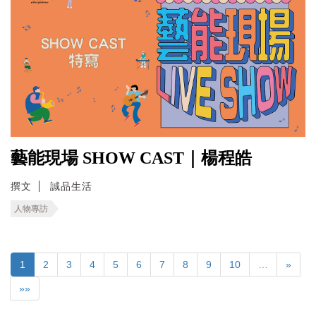
藝能現場 SHOW CAST｜楊程皓
撰文
誠品生活
人物專訪
1
2
3
4
5
6
7
8
9
10
…
»
»»