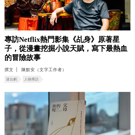
專訪Netflix熱門影集《乩身》原著星
子，從漫畫挖掘小說天賦，寫下最熱血
的冒險故事
撰文
陳默安（文字工作者）
迷台劇
人物專訪