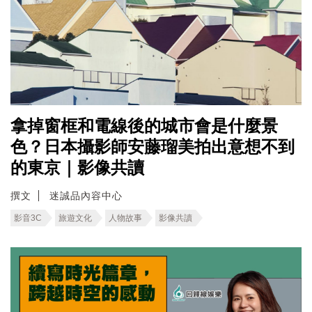
拿掉窗框和電線後的城市會是什麼景
色？日本攝影師安藤瑠美拍出意想不到
的東京｜影像共讀
撰文
迷誠品內容中心
影音3C
旅遊文化
人物故事
影像共讀