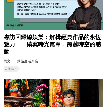
專訪回歸線娛樂：解構經典作品的永恆
魅力——續寫時光篇章，跨越時空的感
動
撰文
誠品生活新店
人物專訪