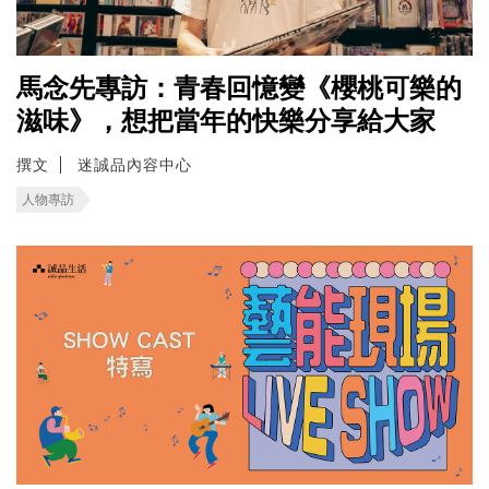
馬念先專訪：青春回憶變《櫻桃可樂的
滋味》，想把當年的快樂分享給大家
撰文
迷誠品內容中心
人物專訪