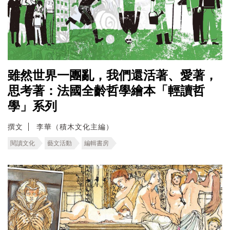
雖然世界一團亂，我們還活著、愛著，
思考著：法國全齡哲學繪本「輕讀哲
學」系列
撰文
李華（積木文化主編）
閱讀文化
藝文活動
編輯書房