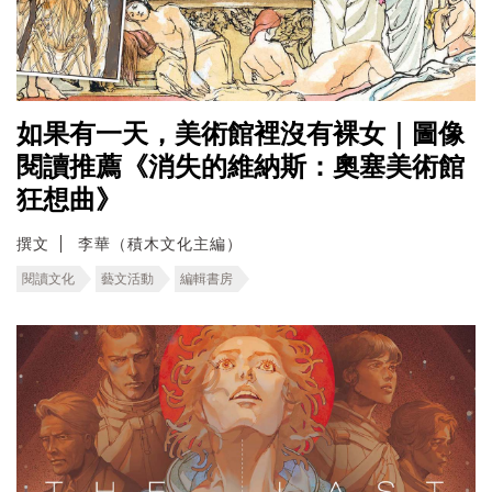
如果有一天，美術館裡沒有裸女｜圖像
閱讀推薦《消失的維納斯：奧塞美術館
狂想曲》
撰文
李華（積木文化主編）
閱讀文化
藝文活動
編輯書房