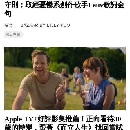
守則；取經憂鬱系創作歌手Lauv歌詞金
句
撰文
BAZAAR BY BILLY KUO
誠品專欄
Apple TV+好評影集推薦！正向看待30
歲的轉變，跟著《而立人生》找回嘗試