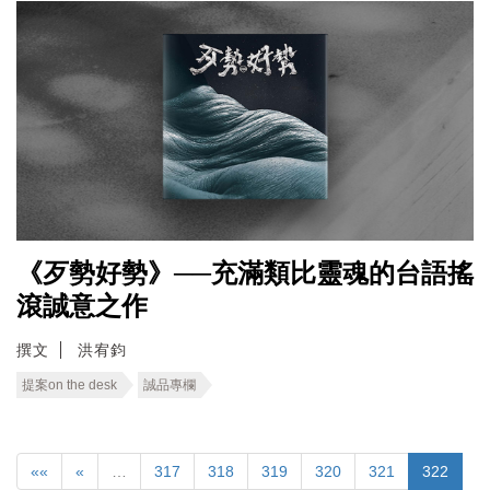
《歹勢好勢》──充滿類比靈魂的台語搖
滾誠意之作
撰文
洪宥鈞
提案on the desk
誠品專欄
««
«
…
317
318
319
320
321
322