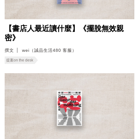
【書店人最近讀什麼】《擺脫無效親
密》
撰文
wei（誠品生活480 客服）
提案on the desk