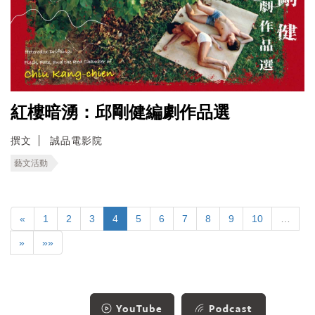
紅樓暗湧：邱剛健編劇作品選
撰文
誠品電影院
藝文活動
«
1
2
3
4
5
6
7
8
9
10
…
»
»»