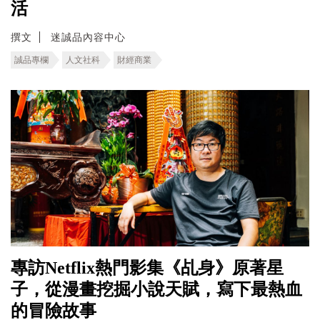
活
撰文
迷誠品內容中心
誠品專欄
人文社科
財經商業
專訪Netflix熱門影集《乩身》原著星
子，從漫畫挖掘小說天賦，寫下最熱血
的冒險故事