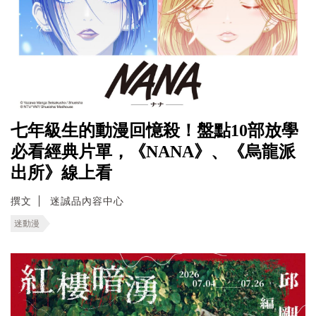
七年級生的動漫回憶殺！盤點10部放學
必看經典片單，《NANA》、《烏龍派
出所》線上看
撰文
迷誠品內容中心
迷動漫