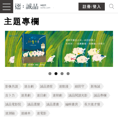
註冊/登入
主題專欄
影像共讀
迷台劇
誠品酒窖
迷動漫
細田守
新海誠
吉卜力
迷美劇
迷日劇
迷韓劇
誠品閱讀光影
誠品專欄
誠品電影院
誠品選樂
誠品選書
編輯書房
長大後才懂
迷測驗
迷繪本
迷電影