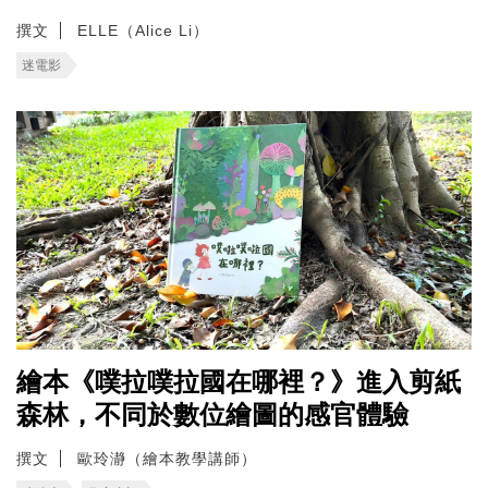
撰文
ELLE（Alice Li）
迷電影
繪本《噗拉噗拉國在哪裡？》進入剪紙
森林，不同於數位繪圖的感官體驗
撰文
歐玲瀞（繪本教學講師）