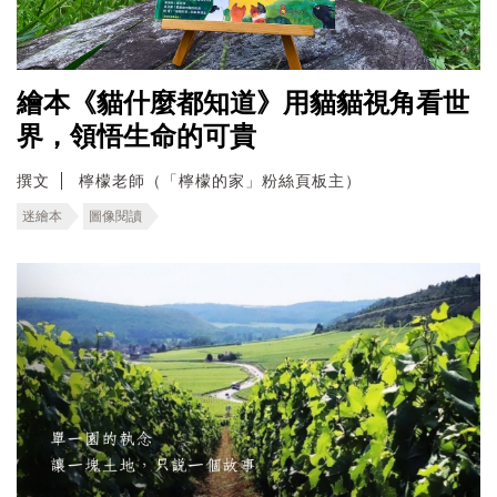
繪本《貓什麼都知道》用貓貓視角看世
界，領悟生命的可貴
撰文
檸檬老師（「檸檬的家」粉絲頁板主）
迷繪本
圖像閱讀