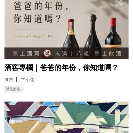
酒窖專欄｜爸爸的年份，你知道嗎？
撰文
古小兔
誠品酒窖