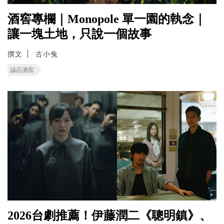
酒窖專欄｜Monopole 單一園的執念｜
讓一塊土地，只說一個故事
撰文
古小兔
誠品酒窖
2026台劇推薦！伊藤潤二《聰明鎮》、