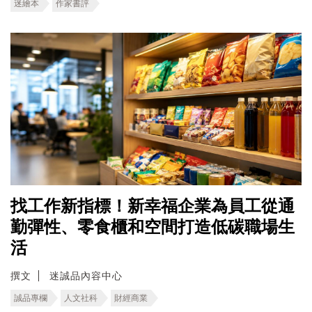
迷繪本
作家書評
找工作新指標！新幸福企業為員工從通
勤彈性、零食櫃和空間打造低碳職場生
活
撰文
迷誠品內容中心
誠品專欄
人文社科
財經商業