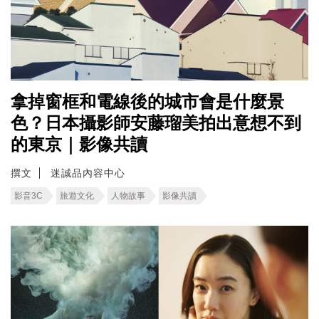
拿掉窗框和電線後的城市會是什麼景
色？日本攝影師安藤瑠美拍出意想不到
的東京｜影像共讀
撰文
迷誠品內容中心
影音3C
旅遊文化
人物故事
影像共讀