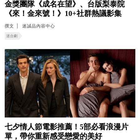
金獎團隊《成名在望》、台版梨泰院
《來！金來號！》10+社群熱議影集
撰文
迷誠品內容中心
迷台劇
七夕情人節電影推薦！5部必看浪漫片
單，帶你重新感受戀愛的美好