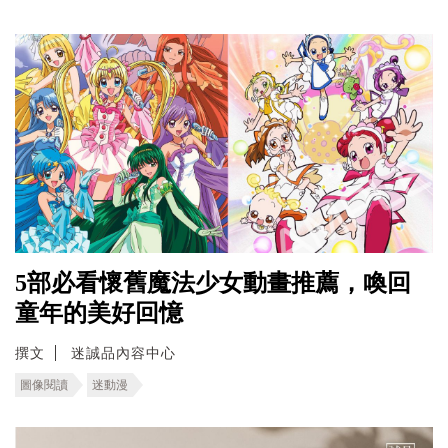
5部必看懷舊魔法少女動畫推薦，喚回
童年的美好回憶
撰文
迷誠品內容中心
圖像閱讀
迷動漫