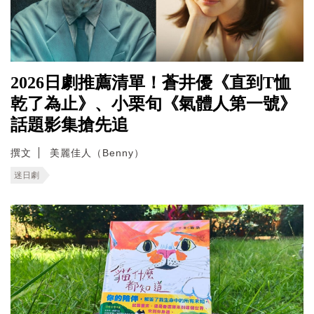
2026日劇推薦清單！蒼井優《直到T恤
乾了為止》、小栗旬《氣體人第一號》
話題影集搶先追
撰文
美麗佳人（Benny）
迷日劇