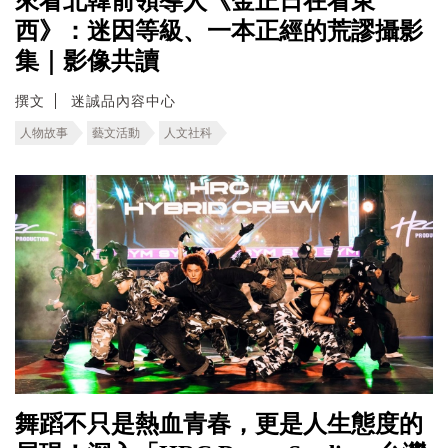
來看北韓前領導人《金正日在看東
西》：迷因等級、一本正經的荒謬攝影
集｜影像共讀
撰文
迷誠品內容中心
人物故事
藝文活動
人文社科
舞蹈不只是熱血青春，更是人生態度的