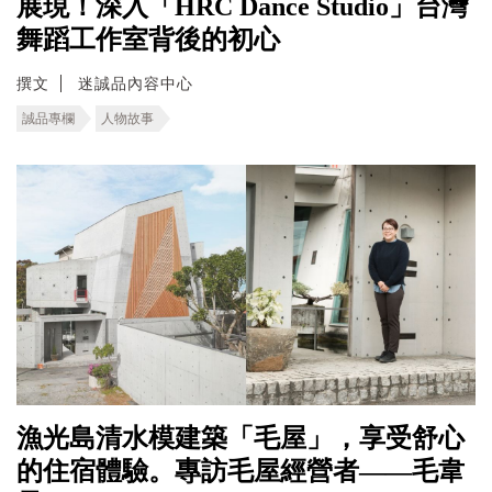
展現！深入「HRC Dance Studio」台灣
舞蹈工作室背後的初心
撰文
迷誠品內容中心
誠品專欄
人物故事
漁光島清水模建築「毛屋」，享受舒心
的住宿體驗。專訪毛屋經營者——毛韋