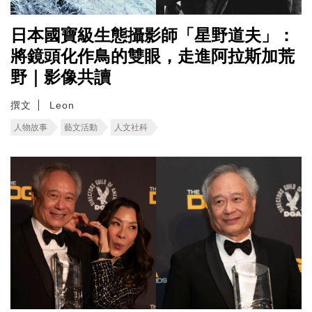
日本國寶級生態攝影師「星野道夫」：
將鏡頭化作鳥的雙眼，走進阿拉斯加荒
野｜影像共讀
撰文
Leon
人物故事
藝文活動
人文社科