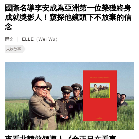
國際名導李安成為亞洲第一位榮獲終身
成就獎影人！窺探他鏡頭下不放棄的信
念
撰文
ELLE（Wei Wu）
人物故事