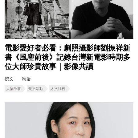
電影愛好者必看：劇照攝影師劉振祥新
書《風塵前後》記錄台灣新電影時期多
位大師珍貴故事｜影像共讀
撰文
狗蛋
人物故事
藝文活動
人文社科