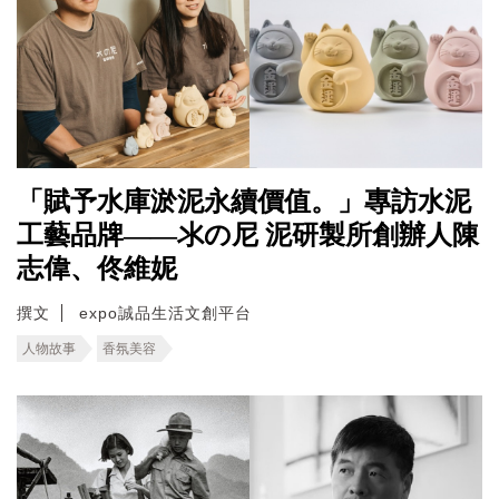
「賦予水庫淤泥永續價值。」專訪水泥
工藝品牌——氺の尼 泥研製所創辦人陳
志偉、佟維妮
撰文
expo誠品生活文創平台
人物故事
香氛美容