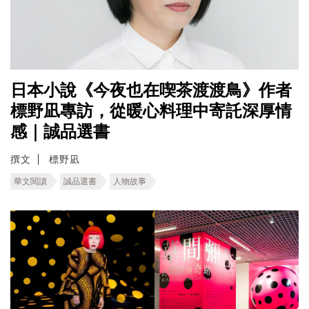
日本小說《今夜也在喫茶渡渡鳥》作者
標野凪專訪，從暖心料理中寄託深厚情
感｜誠品選書
撰文
標野凪
華文閱讀
誠品選書
人物故事