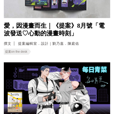
愛，因漫畫而生｜《提案》8月號「電
波發送♡心動的漫畫時刻」
撰文
提案編輯室．設計｜劉乃嘉．陳庭佑
提案on the desk