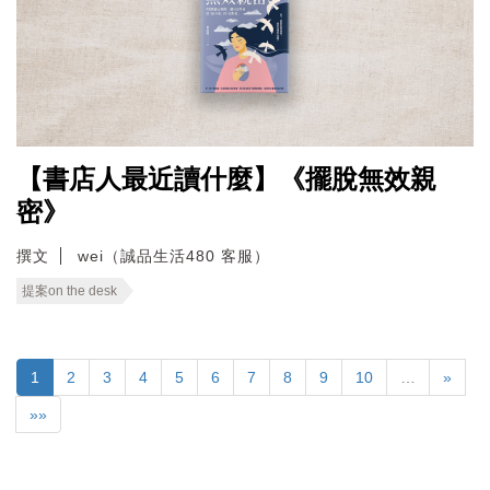
【書店人最近讀什麼】《擺脫無效親
密》
撰文
wei（誠品生活480 客服）
提案on the desk
1
2
3
4
5
6
7
8
9
10
…
»
»»