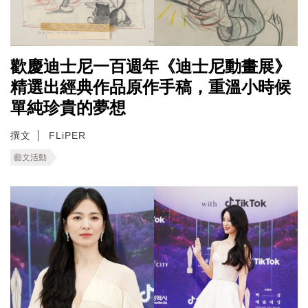
歡慶迪士尼一百週年《迪士尼動畫展》
精選出經典作品原作手稿，重溫小時候
單純珍貴的夢想
撰文
FLiPER
藝文活動