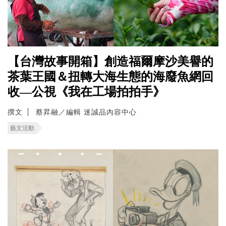
【台灣故事開箱】創造福爾摩沙美譽的
茶葉王國＆扭轉大海生態的海廢魚網回
收—公視《我在工場拍拍手》
撰文
蔡昇融／編輯 迷誠品內容中心
藝文活動