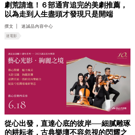
劇荒請進！６部通宵追完的美劇推薦，
以為走到人生盡頭才發現只是開端
撰文
迷誠品內容中心
迷電影
從心出發，直達心底的彼岸──細膩雕琢
的耕耘者，古典樂壇不容忽視的閃耀之