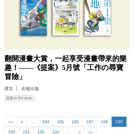
翻開漫畫大賞，一起享受漫畫帶來的樂
趣！——《提案》5月號「工作の尋寶
冒險」
撰文
尖端出版
提案on the desk
««
«
…
184
185
186
187
188
189
190
191
192
193
…
»
»»