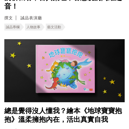
音！
撰文
誠品表演廳
誠品專欄
人物故事
藝文活動
總是覺得沒人懂我？繪本《地球寶寶抱
抱》溫柔擁抱內在，活出真實自我