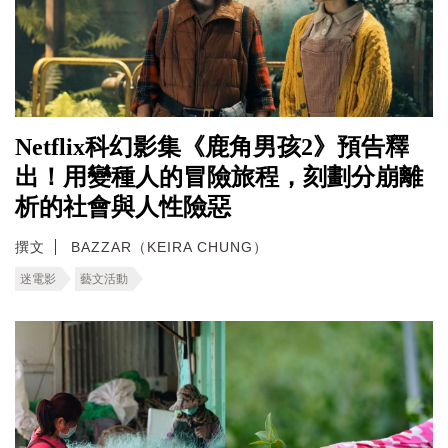
Netflix科幻影集《鹿角男孩2》預告釋
出！用變種人的冒險旅程，刻劃分崩離
析的社會與人性險惡
撰文
BAZZAR（KEIRA CHUNG）
迷電影
藝文活動