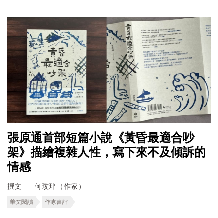
張原通首部短篇小說《黃昏最適合吵
架》描繪複雜人性，寫下來不及傾訴的
情感
撰文
何玟珒（作家）
華文閱讀
作家書評