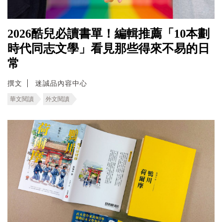
2026酷兒必讀書單！編輯推薦「10本劃
時代同志文學」看見那些得來不易的日
常
撰文
迷誠品內容中心
華文閱讀
外文閱讀