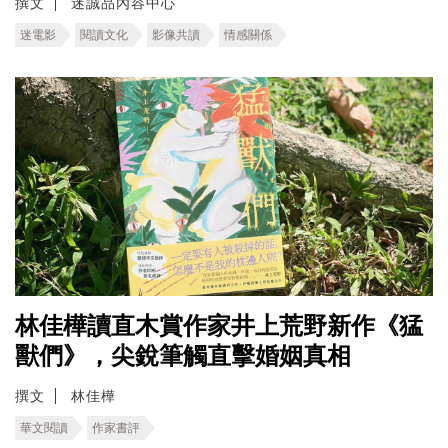
撰文
迷誠品內容中心
迷電影
閱讀文化
影像共讀
情感關係
林佳樺讀直木賞作家井上荒野新作《猛
獸們》，尖銳筆觸直擊婚姻真相
撰文
林佳樺
華文閱讀
作家書評