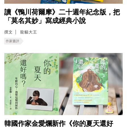
讀《鴨川荷爾摩》二十週年紀念版，把
「莫名其妙」寫成經典小說
撰文
龍貓大王
作家書評
韓國作家金愛爛新作《你的夏天還好