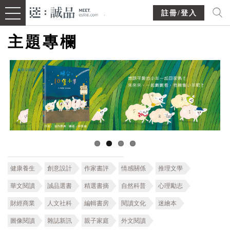
註冊/登入
主題專欄
健康養生
創意設計
作家書評
情感關係
推理文學
華文閱讀
誠品選書
精選書摘
自然科普
心理勵志
財經商業
人文社科
編輯書房
閱讀文化
迷繪本
圖像閱讀
雜誌新訊
親子家庭
外文閱讀