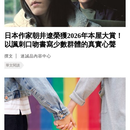
日本作家朝井遼榮獲2026年本屋大賞！
以諷刺口吻書寫少數群體的真實心聲
撰文
迷誠品內容中心
華文閱讀