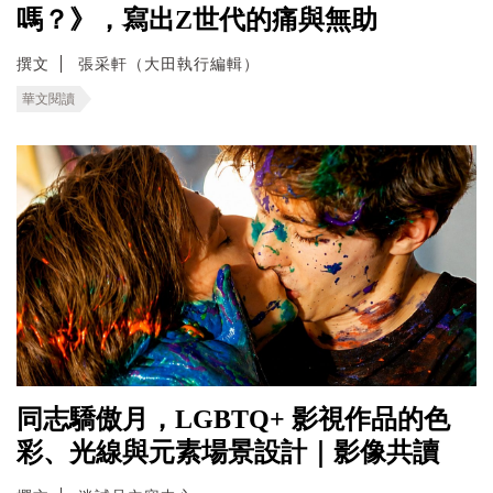
嗎？》，寫出Z世代的痛與無助
撰文
張采軒（大田執行編輯）
華文閱讀
同志驕傲月，LGBTQ+ 影視作品的色
彩、光線與元素場景設計｜影像共讀