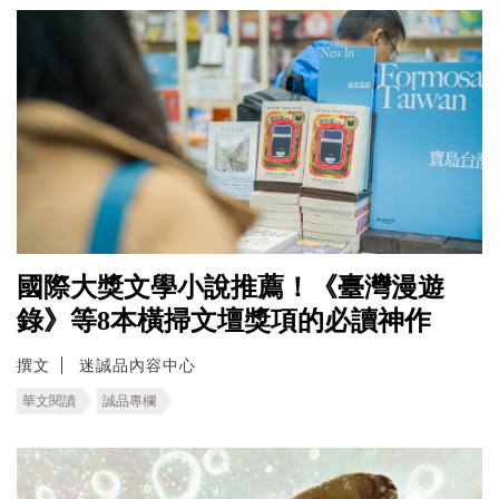
國際大獎文學小說推薦！《臺灣漫遊
錄》等8本橫掃文壇獎項的必讀神作
撰文
迷誠品內容中心
華文閱讀
誠品專欄