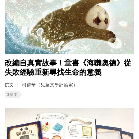
改編自真實故事！童書《海獺奧德》從
失敗經驗重新尋找生命的意義
撰文
柯倩華（兒童文學評論家）
迷繪本