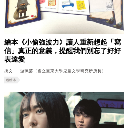
繪本《小偷強波力》讓人重新想起「寫
信」真正的意義，提醒我們別忘了好好
表達愛
撰文
游珮芸（國立臺東大學兒童文學研究所所長）
迷繪本