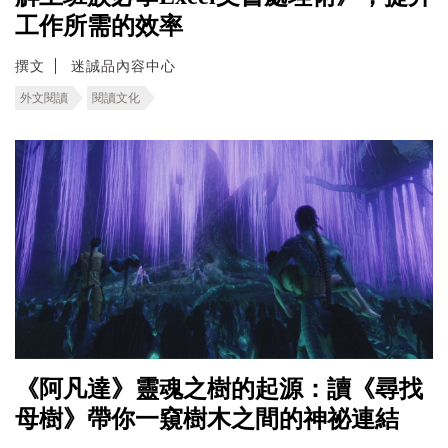
工作所需的效率
撰文
迷誠品內容中心
外文閱讀
閱讀文化
《阿凡達》靈魂之樹的起源：讀《尋找
母樹》帶你一窺樹木之間的神祕連結