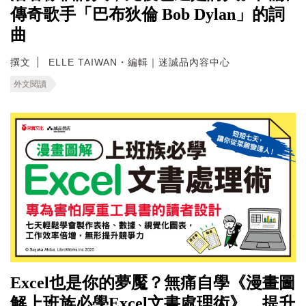
傳奇歌手「巴布狄倫 Bob Dylan」的詞
曲
撰文
ELLE TAIWAN・編輯｜迷誠品內容中心
外文閱讀
Excel也是你的夢魘？無痛自學《漫畫圖
解上班族必學Excel文書處理術》，提升