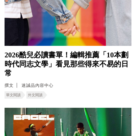
2026酷兒必讀書單！編輯推薦「10本劃
時代同志文學」看見那些得來不易的日
常
撰文
迷誠品內容中心
華文閱讀
外文閱讀