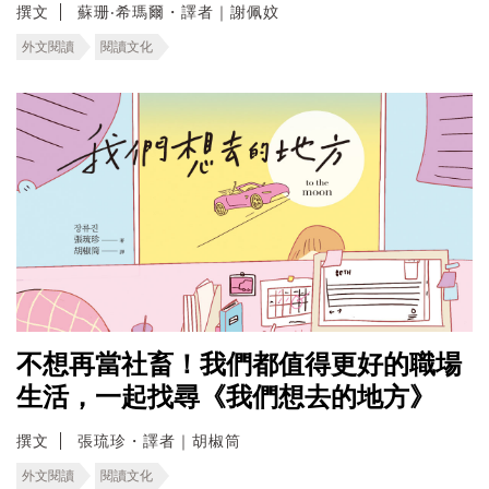
撰文
蘇珊‧希瑪爾・譯者｜謝佩妏
外文閱讀
閱讀文化
不想再當社畜！我們都值得更好的職場
生活，一起找尋《我們想去的地方》
撰文
張琉珍・譯者｜胡椒筒
外文閱讀
閱讀文化