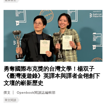
勇奪國際布克獎的台灣文學！楊双子
《臺灣漫遊錄》英譯本與譯者金翎創下
文壇的嶄新歷史
撰文
Openbook閱讀誌編輯部
華文閱讀