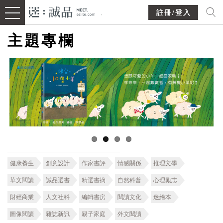
註冊/登入
主題專欄
健康養生
創意設計
作家書評
情感關係
推理文學
華文閱讀
誠品選書
精選書摘
自然科普
心理勵志
財經商業
人文社科
編輯書房
閱讀文化
迷繪本
圖像閱讀
雜誌新訊
親子家庭
外文閱讀