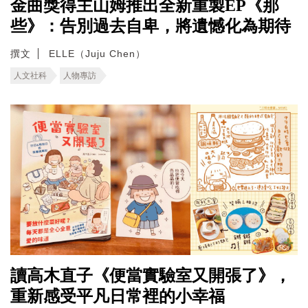
金曲獎得主山姆推出全新重製EP《那
些》：告別過去自卑，將遺憾化為期待
撰文
ELLE（Juju Chen）
人文社科
人物專訪
讀高木直子《便當實驗室又開張了》，
重新感受平凡日常裡的小幸福