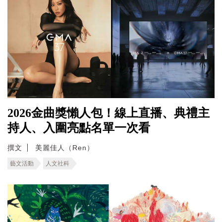
2026金曲獎懶人包！線上直播、典禮主
持人、入圍亮點名單一次看
撰文
美麗佳人（Ren）
藝文活動
人文社科