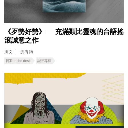
《歹勢好勢》──充滿類比靈魂的台語搖
滾誠意之作
撰文
洪宥鈞
提案on the desk
誠品專欄