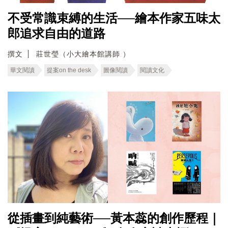
不受常識束縛的生活──繪本作家五味太
郎追求自由的道路
撰文
莊世瑩（小大繪本館講師 ）
華文閱讀
提案on the desk
圖像閱讀
閱讀文化
從插畫到純藝術──黃本蕊的創作歷程｜