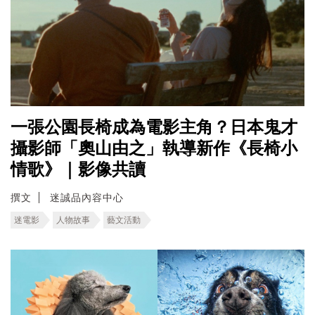
一張公園長椅成為電影主角？日本鬼才
攝影師「奧山由之」執導新作《長椅小
情歌》｜影像共讀
撰文
迷誠品內容中心
迷電影
人物故事
藝文活動