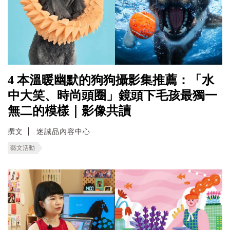
4 本溫暖幽默的狗狗攝影集推薦：「水
中大笑、時尚頭圈」鏡頭下毛孩最獨一
無二的模樣｜影像共讀
撰文
迷誠品內容中心
藝文活動