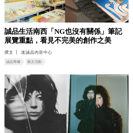
誠品生活南西「NG也沒有關係」筆記
展覽重點，看見不完美的創作之美
撰文
迷誠品內容中心
誠品專欄
藝文活動