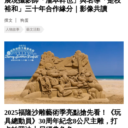
展現攝影師「瀧本幹也」與名導「是枝
裕和」三十年合作緣分｜影像共讀
撰文
狗蛋
人物故事
藝文活動
2025福隆沙雕藝術季亮點搶先看！《玩
具總動員》30周年紀念8公尺主雕，打