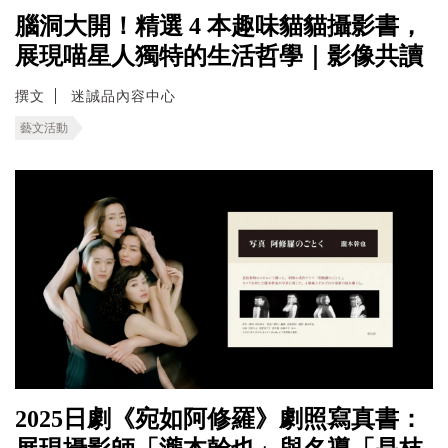
腦洞大開！精選 4 本趣味貓貓攝影書，
展現喵星人獨特的生活哲學｜影像共讀
撰文
迷誠品內容中心
藝文活動
2025日劇《宛如阿修羅》劇照寫真書：