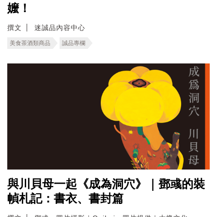
嬤！
撰文
迷誠品內容中心
美食茶酒類商品
誠品專欄
與川貝母一起《成為洞穴》｜鄧彧的裝
幀札記：書衣、書封篇