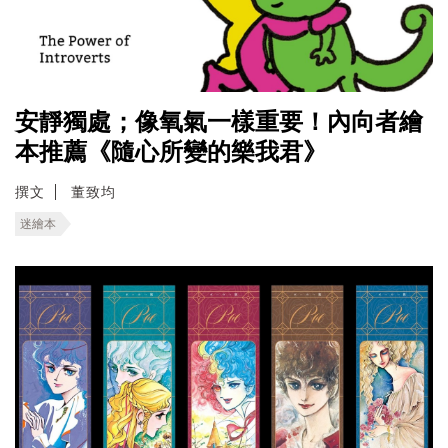
安靜獨處；像氧氣一樣重要！內向者繪
本推薦《隨心所變的樂我君》
撰文
董致均
迷繪本