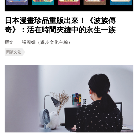
日本漫畫珍品重版出來！《波族傳
奇》：活在時間夾縫中的永生一族
撰文
張麗嫺（獨步文化主編）
閱讀文化