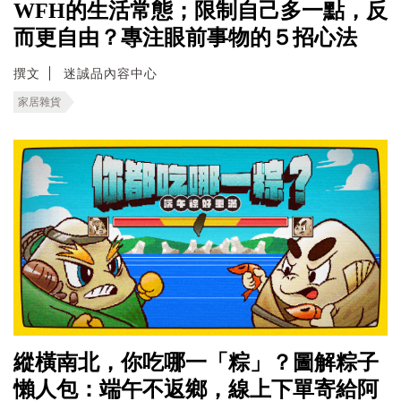
WFH的生活常態；限制自己多一點，反
而更自由？專注眼前事物的５招心法
撰文
迷誠品內容中心
家居雜貨
縱橫南北，你吃哪一「粽」？圖解粽子
懶人包：端午不返鄉，線上下單寄給阿