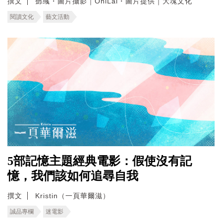
撰文
鄧彧・圖片攝影｜OniLai・圖片提供｜大塊文化
閱讀文化
藝文活動
5部記憶主題經典電影：假使沒有記
憶，我們該如何追尋自我
撰文
Kristin（一頁華爾滋）
誠品專欄
迷電影