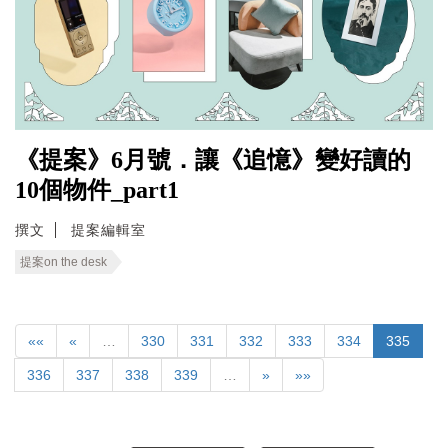
《提案》6月號．讓《追憶》變好讀的
10個物件_part1
撰文
提案編輯室
提案on the desk
««
«
…
330
331
332
333
334
335
336
337
338
339
…
»
»»