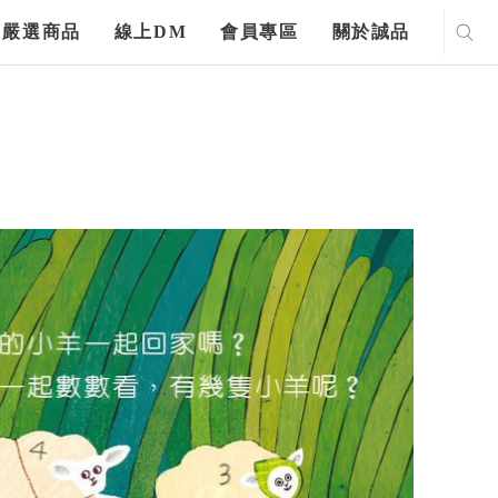
嚴選商品
線上DM
會員專區
關於誠品