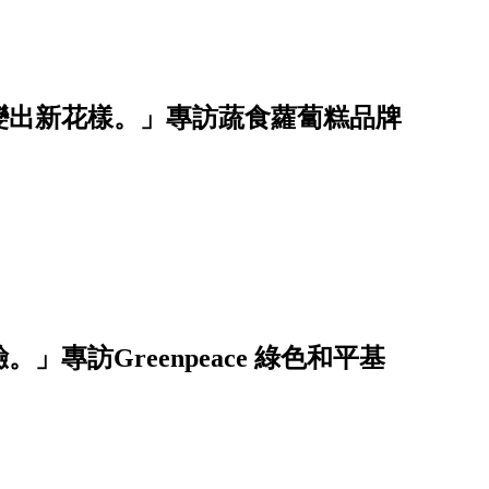
變出新花樣。」專訪蔬食蘿蔔糕品牌
」專訪Greenpeace 綠色和平基