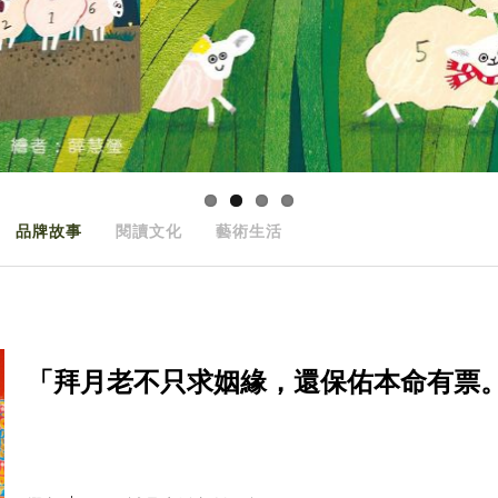
品牌故事
閱讀文化
藝術生活
「拜月老不只求姻緣，還保佑本命有票。