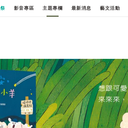
漫祭
影音專區
主題專欄
最新消息
藝文活動