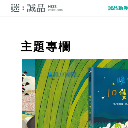
誠品動
主題專欄