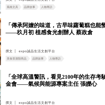
風格文具
品牌故事
人物專訪
「傳承阿嬤的味道，古早味蘿蔔糕也能
——杦月初 植感食光創辦人 蔡政倉
撰文
expo誠品生活文創平台
美食茶酒類商品
品牌故事
人物專訪
「全球高溫警訊，看見2100年的生存考驗。
金會——氣候與能源專案主任 張皪心
撰文
expo誠品生活文創平台