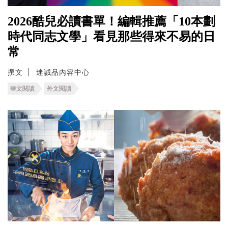
2026酷兒必讀書單！編輯推薦「10本劃
時代同志文學」看見那些得來不易的日
常
撰文
迷誠品內容中心
華文閱讀
外文閱讀