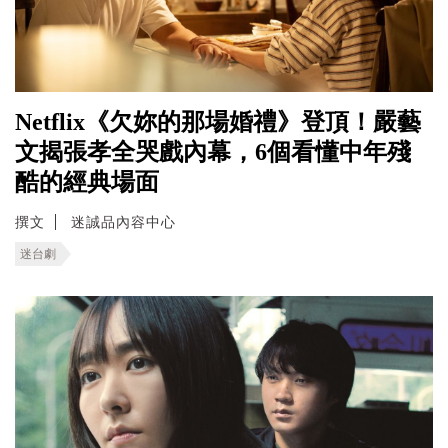
Netflix《欠妳的那場婚禮》登頂！嚴藝
文揭張孝全哭戲內幕，6個看懂中年殘
酷的經典場面
撰文
迷誠品內容中心
迷台劇