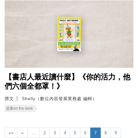
【書店人最近讀什麼】《你的活力，他
們六個全都罩！》
撰文
Shelly（數位內容發展業務處 編輯）
提案on the desk
««
«
…
2
3
4
5
6
7
8
9