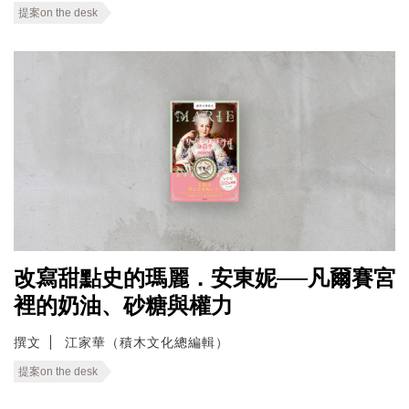
提案on the desk
改寫甜點史的瑪麗．安東妮──凡爾賽宮
裡的奶油、砂糖與權力
撰文
江家華（積木文化總編輯）
提案on the desk