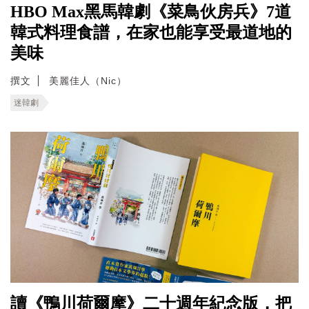
HBO Max黑馬韓劇《菜鳥伙房兵》7道
韓式料理食譜，在家也能享受最道地的
美味
撰文
美麗佳人（Nic）
迷韓劇
讀《鴨川荷爾摩》二十週年紀念版，把