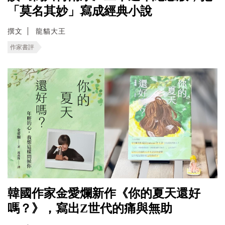
「莫名其妙」寫成經典小說
撰文
龍貓大王
作家書評
韓國作家金愛爛新作《你的夏天還好
嗎？》，寫出Z世代的痛與無助