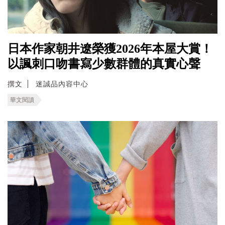
日本作家朝井遼榮獲2026年本屋大賞！
以諷刺口吻書寫少數群體的真實心聲
撰文
迷誠品內容中心
華文閱讀