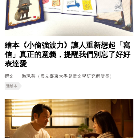
繪本《小偷強波力》讓人重新想起「寫
信」真正的意義，提醒我們別忘了好好
表達愛
撰文
游珮芸（國立臺東大學兒童文學研究所所長）
迷繪本