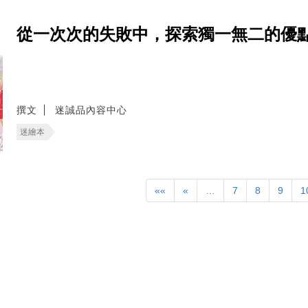
從一次次的失敗中，探索獨一無二的優
撰文
迷誠品內容中心
迷繪本
««
«
…
7
8
9
1