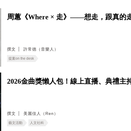
周蕙《Where × 走》——想走，跟
撰文
許常德（音樂人）
提案on the desk
2026金曲獎懶人包！線上直播、典禮
撰文
美麗佳人（Ren）
藝文活動
人文社科