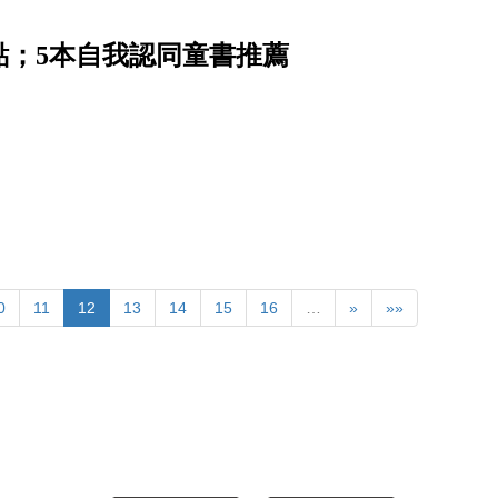
點；5本自我認同童書推薦
0
11
12
13
14
15
16
…
»
»»