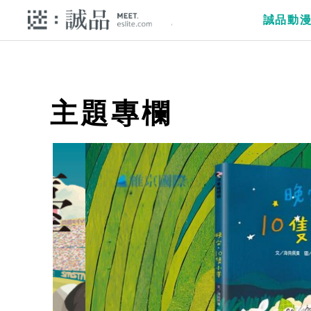
誠品動
主題專欄