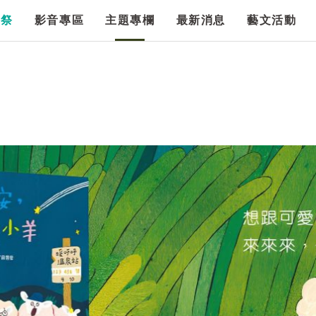
漫祭
影音專區
主題專欄
最新消息
藝文活動