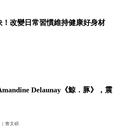
訣！改變日常習慣維持健康好身材
dine Delaunay《鯨．豚》，震
翻譯｜詹文碩