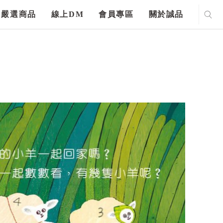
嚴選商品
線上DM
會員專區
關於誠品