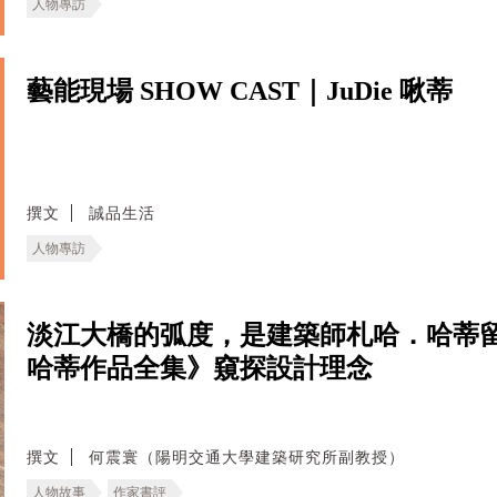
人物專訪
藝能現場 SHOW CAST｜JuDie 啾蒂
撰文
誠品生活
人物專訪
淡江大橋的弧度，是建築師札哈．哈蒂
哈蒂作品全集》窺探設計理念
撰文
何震寰（陽明交通大學建築研究所副教授）
人物故事
作家書評