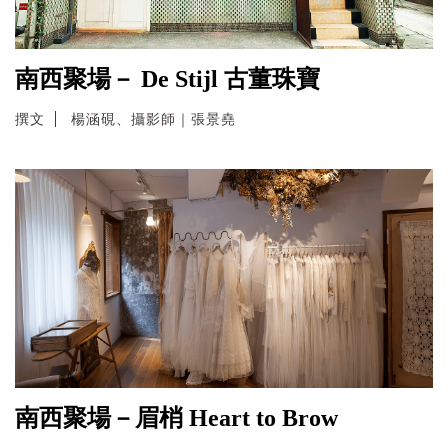
南西聚場－ De Stijl 古董珠寶
撰文
楊涵硯、攝影師｜張景堯
南西聚場－眉梢 Heart to Brow