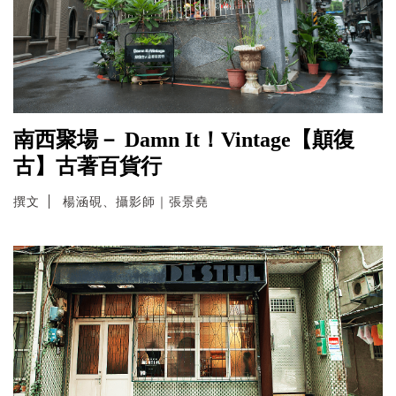
南西聚場－ Damn It！Vintage【顛復
古】古著百貨行
撰文
楊涵硯、攝影師｜張景堯