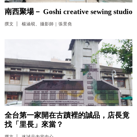
南西聚場－ Goshi creative sewing studio
撰文
楊涵硯、攝影師｜張景堯
全台第一家開在古蹟裡的誠品，店長竟
找「里長」來當？
撰文
迷誠品內容中心