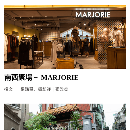
南西聚場－ MARJORIE
撰文
楊涵硯、攝影師｜張景堯