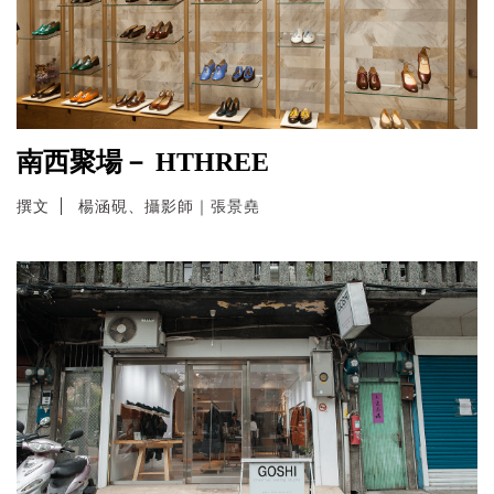
南西聚場－ HTHREE
撰文
楊涵硯、攝影師｜張景堯