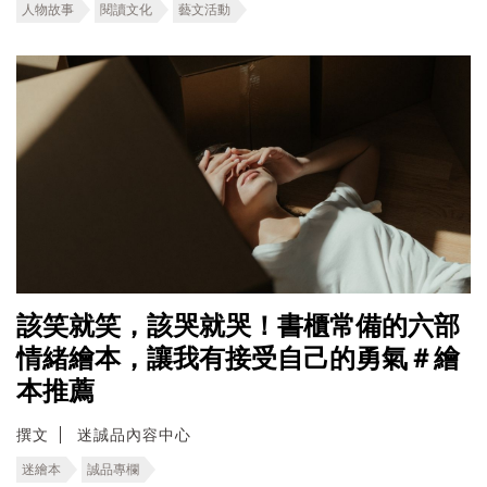
人物故事
閱讀文化
藝文活動
該笑就笑，該哭就哭！書櫃常備的六部
情緒繪本，讓我有接受自己的勇氣＃繪
本推薦
撰文
迷誠品內容中心
迷繪本
誠品專欄