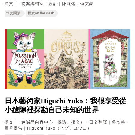
撰文
提案編輯室．設計｜陳庭佑．傅文豪
華文閱讀
提案on the desk
日本藝術家Higuchi Yuko：我很享受從
小縫隙裡探勘自己未知的世界
撰文
迷誠品內容中心（採訪、撰文）・日文翻譯｜吳欣芸・
圖片提供｜Higuchi Yuko（ヒグチユウコ）