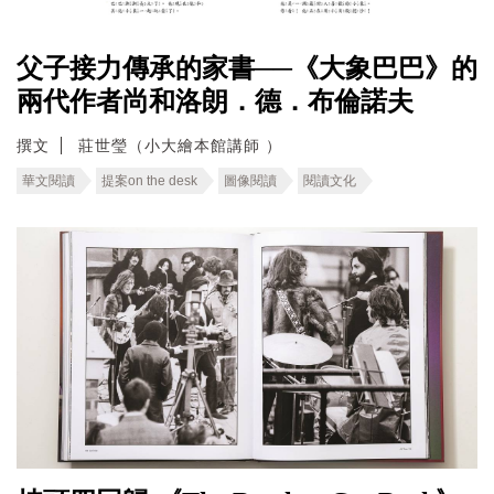
父子接力傳承的家書──《大象巴巴》的
兩代作者尚和洛朗．德．布倫諾夫
撰文
莊世瑩（小大繪本館講師 ）
華文閱讀
提案on the desk
圖像閱讀
閱讀文化