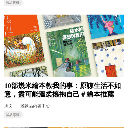
誠品專欄
10部幾米繪本教我的事：原諒生活不如
意，盡可能溫柔擁抱自己＃繪本推薦
撰文
迷誠品內容中心
誠品專欄