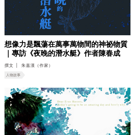
想像力是飄蕩在萬事萬物間的神祕物質
｜專訪《夜晚的潛水艇》作者陳春成
撰文
朱嘉漢（作家）
人物故事