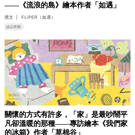
——《流浪的島》繪本作者「如遇」
撰文
FLiPER（如遇）
誠品專欄
關懷的方式有許多，「家」是最吵鬧平
凡卻溫暖的那種——專訪繪本《我們家
的冰箱》作者「草棉谷」