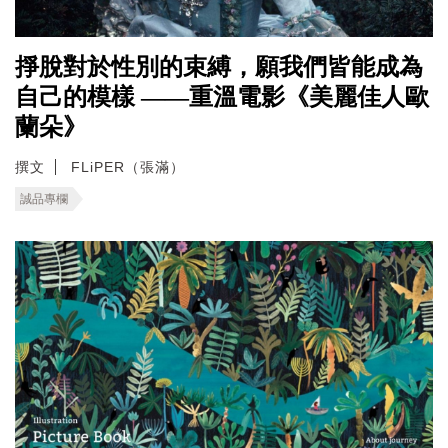
掙脫對於性別的束縛，願我們皆能成為
自己的模樣 ——重溫電影《美麗佳人歐
蘭朵》
撰文
FLiPER（張滿）
誠品專欄