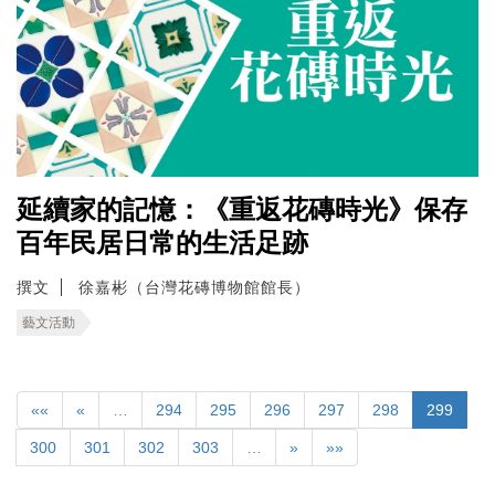
延續家的記憶：《重返花磚時光》保存
百年民居日常的生活足跡
撰文
徐嘉彬（台灣花磚博物館館長）
藝文活動
««
«
…
294
295
296
297
298
299
300
301
302
303
…
»
»»