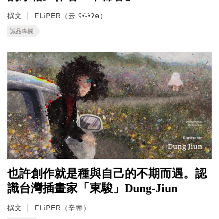
撰文
FLiPER（云 ʕ•͡-•ʔฅ）
誠品專欄
也許創作就是種與自己的不期而遇。認
識台灣插畫家「東駿」Dung-Jiun
撰文
FLiPER（辛蒂）