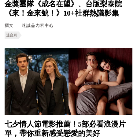
金獎團隊《成名在望》、台版梨泰院
《來！金來號！》10+社群熱議影集
撰文
迷誠品內容中心
迷台劇
七夕情人節電影推薦！5部必看浪漫片
單，帶你重新感受戀愛的美好