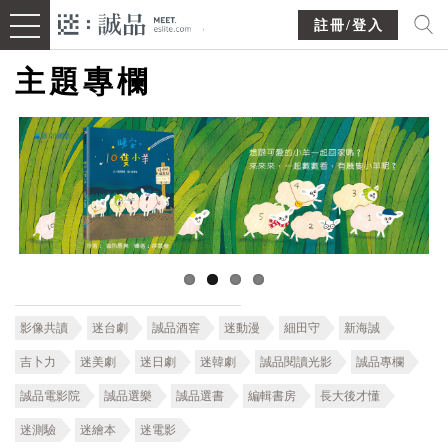
註冊/登入
主題專欄
影像共讀
迷台劇
誠品酒窖
迷動漫
細田守
新海誠
吉卜力
迷美劇
迷日劇
迷韓劇
誠品閱讀光影
誠品專欄
誠品電影院
誠品選樂
誠品選書
編輯書房
長大後才懂
迷測驗
迷繪本
迷電影