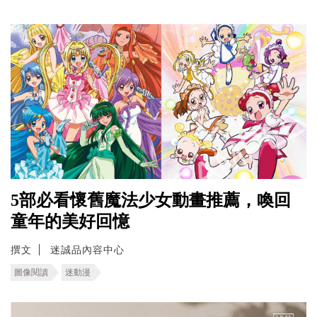
5部必看懷舊魔法少女動畫推薦，喚回
童年的美好回憶
撰文
迷誠品內容中心
圖像閱讀
迷動漫