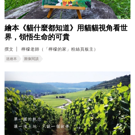
繪本《貓什麼都知道》用貓貓視角看世
界，領悟生命的可貴
撰文
檸檬老師（「檸檬的家」粉絲頁板主）
迷繪本
圖像閱讀