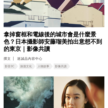
拿掉窗框和電線後的城市會是什麼景
色？日本攝影師安藤瑠美拍出意想不到
的東京｜影像共讀
撰文
迷誠品內容中心
影音3C
旅遊文化
人物故事
影像共讀