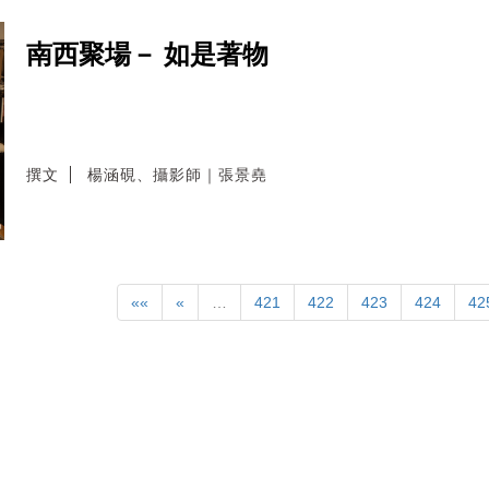
南西聚場－ 如是著物
撰文
楊涵硯、攝影師｜張景堯
««
«
…
421
422
423
424
42