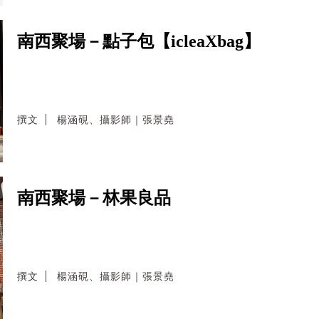
南西聚場－點子包【icleaXbag】
撰文
楊涵硯、攝影師｜張景堯
南西聚場－林果良品
撰文
楊涵硯、攝影師｜張景堯