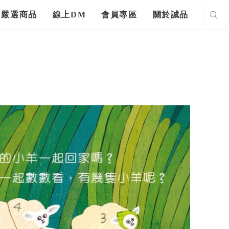
嚴選商品
線上DM
會員專區
關於誠品