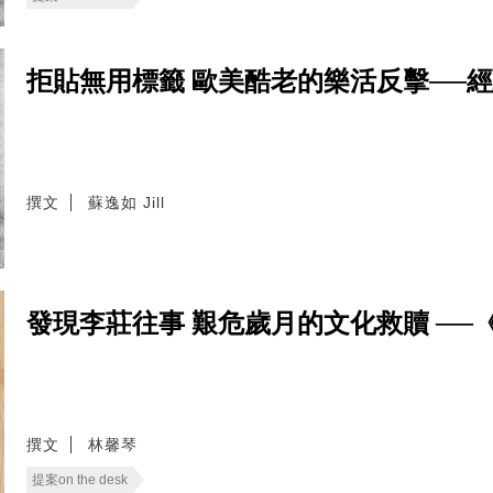
拒貼無用標籤 歐美酷老的樂活反擊──
撰文
蘇逸如 Jill
發現李莊往事 艱危歲月的文化救贖 ─
撰文
林馨琴
提案on the desk