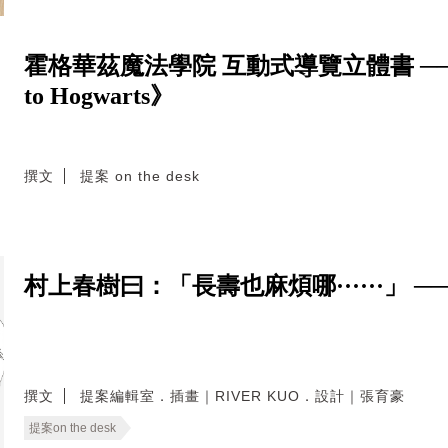
霍格華茲魔法學院 互動式導覽立體書 ──《Harry
to Hogwarts》
撰文
提案 on the desk
村上春樹曰：「長壽也麻煩哪······」 
撰文
提案編輯室．插畫｜RIVER KUO．設計｜張育豪
提案on the desk