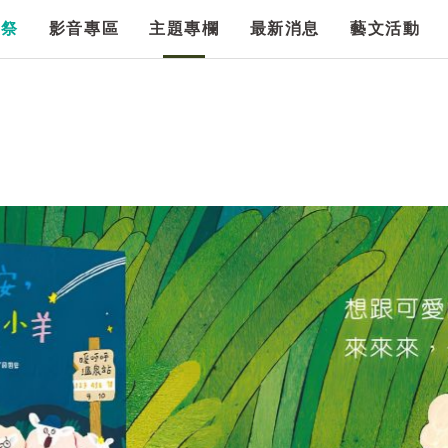
漫祭
影音專區
主題專欄
最新消息
藝文活動