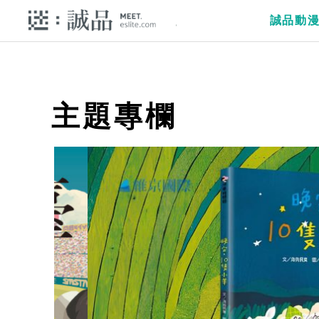
誠品動
主題專欄