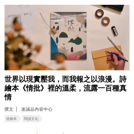
世界以現實壓我，而我報之以浪漫。詩
繪本《情批》裡的溫柔，流露一百種真
情
撰文
迷誠品內容中心
迷繪本
閱讀文化