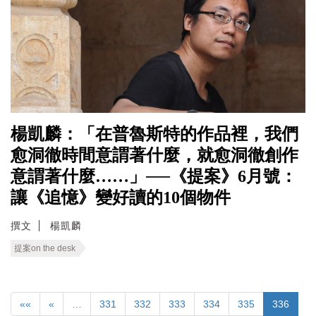
楊凱麟：「在普魯斯特的作品裡，我們
愈洞徹時間意謂著什麼，就愈洞徹創作
意謂著什麼……」──《提案》6月號：
讓《追憶》變好讀的10個物件
撰文
楊凱麟
提案on the desk
««
«
…
331
332
333
334
335
336