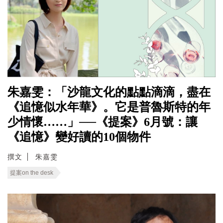
朱嘉雯：「沙龍文化的點點滴滴，盡在
《追憶似水年華》。它是普魯斯特的年
少情懷……」──《提案》6月號：讓
《追憶》變好讀的10個物件
撰文
朱嘉雯
提案on the desk