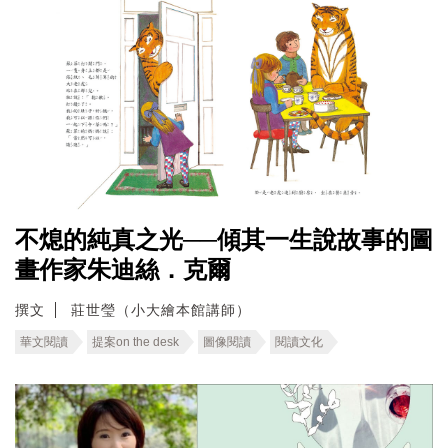
不熄的純真之光──傾其一生說故事的圖
畫作家朱迪絲．克爾
撰文
莊世瑩（小大繪本館講師）
華文閱讀
提案on the desk
圖像閱讀
閱讀文化