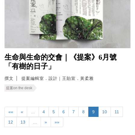
生命與生命的交會｜《提案》6月號
「有樹的日子」
撰文
提案編輯室．設計｜王貽宣．黃柔雅
提案on the desk
««
«
…
4
5
6
7
8
9
10
11
12
13
…
»
»»