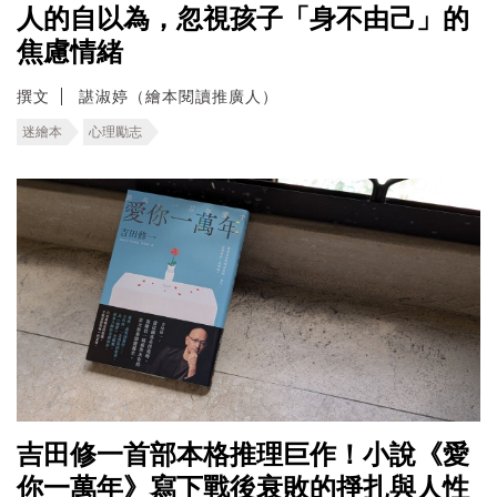
人的自以為，忽視孩子「身不由己」的
焦慮情緒
撰文
諶淑婷（繪本閱讀推廣人）
迷繪本
心理勵志
吉田修一首部本格推理巨作！小說《愛
你一萬年》寫下戰後衰敗的掙扎與人性