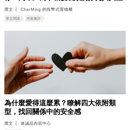
撰文
CharMing 的投幣式置物櫃
華文閱讀
作家書評
為什麼愛得這麼累？瞭解四大依附類
型，找回關係中的安全感
撰文
迷誠品內容中心