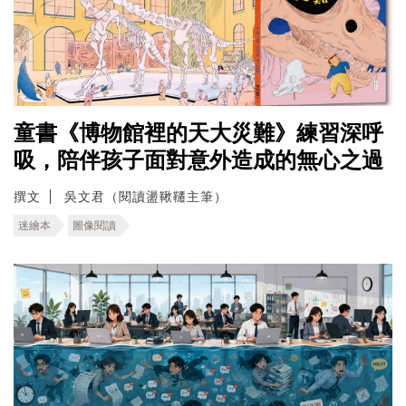
童書《博物館裡的天大災難》練習深呼
吸，陪伴孩子面對意外造成的無心之過
撰文
吳文君（閱讀盪鞦韆主筆）
迷繪本
圖像閱讀