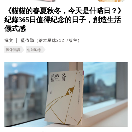
《貓貓的春夏秋冬，今天是什喵日？》
紀錄365日值得紀念的日子，創造生活
儀式感
撰文
藍依勤（繪本星球212-7版主）
圖像閱讀
心理勵志