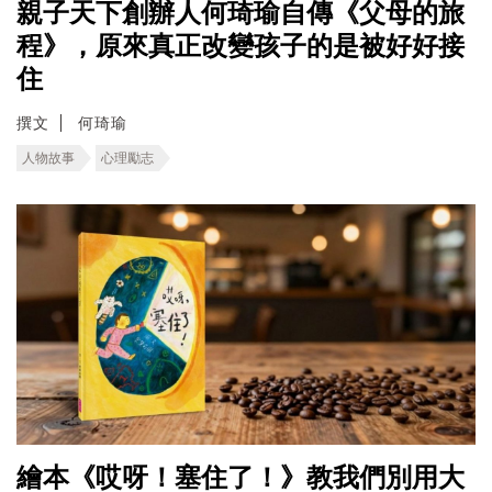
親子天下創辦人何琦瑜自傳《父母的旅
程》，原來真正改變孩子的是被好好接
住
撰文
何琦瑜
人物故事
心理勵志
繪本《哎呀！塞住了！》教我們別用大