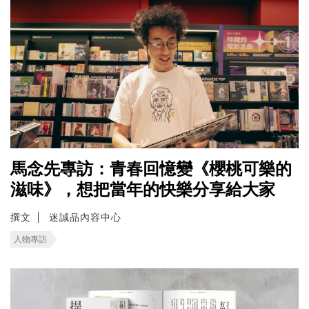
馬念先專訪：青春回憶變《櫻桃可樂的
滋味》，想把當年的快樂分享給大家
撰文
迷誠品內容中心
人物專訪