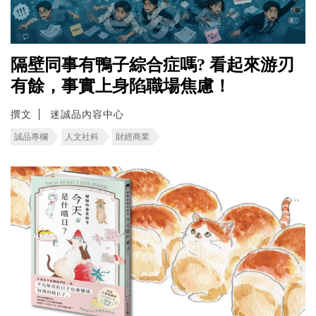
隔壁同事有鴨子綜合症嗎? 看起來游刃
有餘，事實上身陷職場焦慮！
撰文
迷誠品內容中心
誠品專欄
人文社科
財經商業