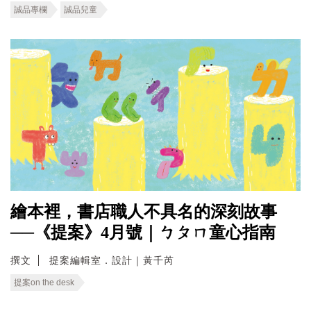
誠品專欄
誠品兒童
繪本裡，書店職人不具名的深刻故事
──《提案》4月號｜ㄅㄆㄇ童心指南
撰文
提案編輯室．設計｜黃千芮
提案on the desk