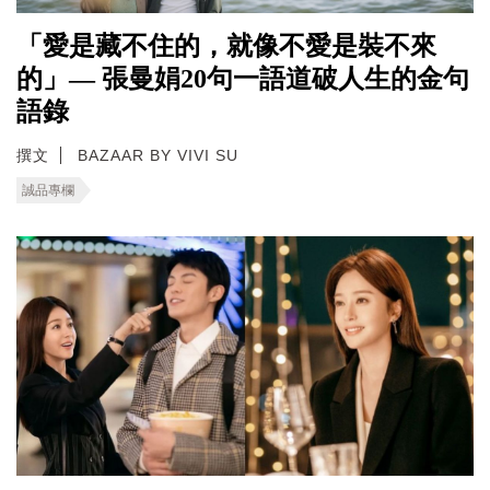
「愛是藏不住的，就像不愛是裝不來
的」— 張曼娟20句一語道破人生的金句
語錄
撰文
BAZAAR BY VIVI SU
誠品專欄