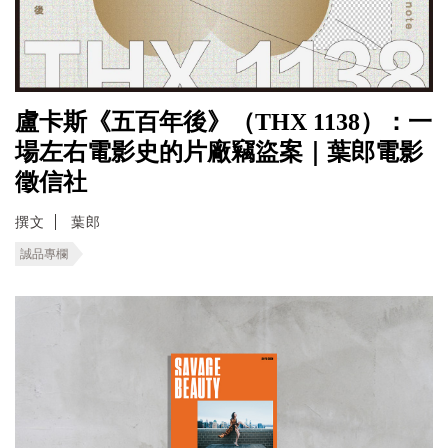
盧卡斯《五百年後》（THX 1138）：一
場左右電影史的片廠竊盜案｜葉郎電影
徵信社
撰文
葉郎
誠品專欄