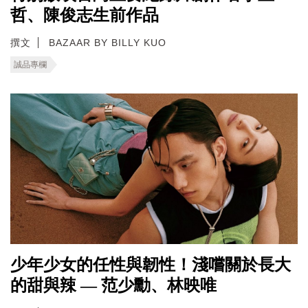
哲、陳俊志生前作品
撰文
BAZAAR BY BILLY KUO
誠品專欄
少年少女的任性與韌性！淺嚐關於長大
的甜與辣 — 范少勳、林映唯