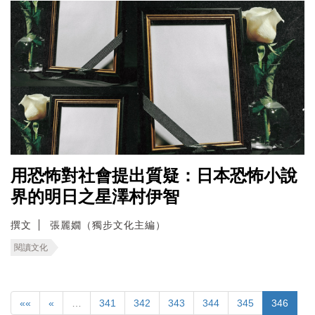
用恐怖對社會提出質疑：日本恐怖小說
界的明日之星澤村伊智
撰文
張麗嫺（獨步文化主編）
閱讀文化
««
«
…
341
342
343
344
345
346