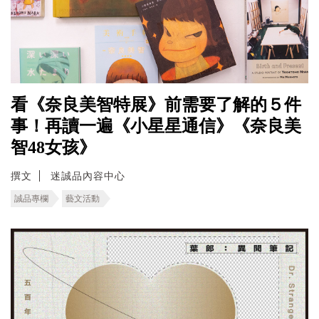
看《奈良美智特展》前需要了解的５件
事！再讀一遍《小星星通信》《奈良美
智48女孩》
撰文
迷誠品內容中心
誠品專欄
藝文活動