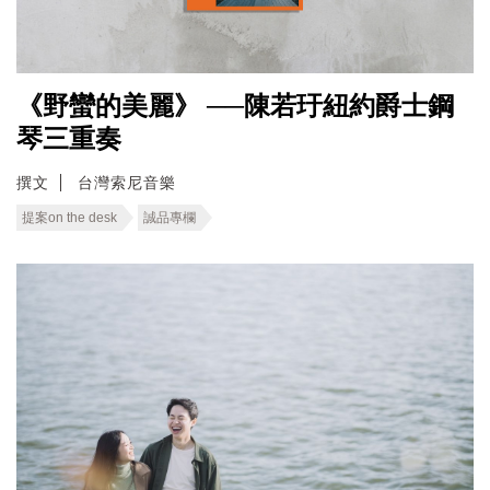
《野蠻的美麗》 ──陳若玗紐約爵士鋼
琴三重奏
撰文
台灣索尼音樂
提案on the desk
誠品專欄