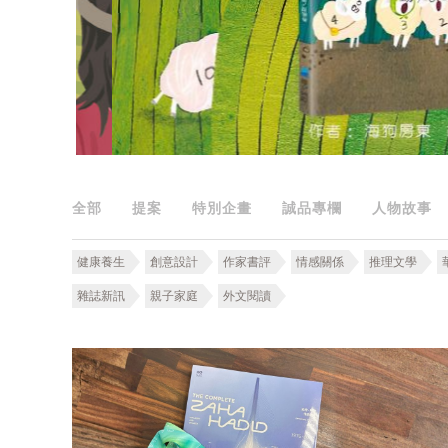
全部
提案
特別企畫
誠品專欄
人物故事
健康養生
創意設計
作家書評
情感關係
推理文學
雜誌新訊
親子家庭
外文閱讀