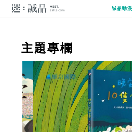
誠品動
主題專欄