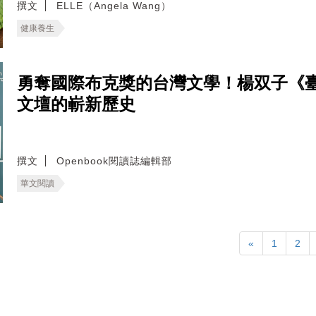
撰文
ELLE（Angela Wang）
健康養生
勇奪國際布克獎的台灣文學！楊双子《
文壇的嶄新歷史
撰文
Openbook閱讀誌編輯部
華文閱讀
«
1
2