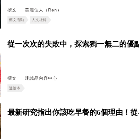
撰文
美麗佳人（Ren）
藝文活動
人文社科
從一次次的失敗中，探索獨一無二的優
撰文
迷誠品內容中心
迷繪本
最新研究指出你該吃早餐的6個理由！