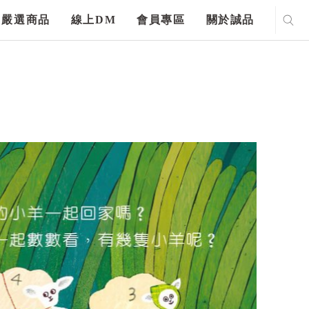
嚴選商品
線上DM
會員專區
關於誠品