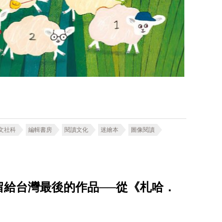
文社科
編輯書房
閱讀文化
迷繪本
圖像閱讀
留給台灣最後的作品──從《札哈．