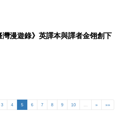
臺灣漫遊錄》英譯本與譯者金翎創下
3
4
5
6
7
8
9
10
…
»
»»