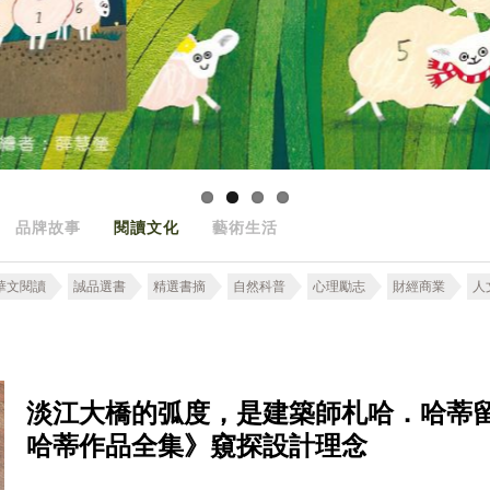
品牌故事
閱讀文化
藝術生活
華文閱讀
誠品選書
精選書摘
自然科普
心理勵志
財經商業
人
淡江大橋的弧度，是建築師札哈．哈蒂
哈蒂作品全集》窺探設計理念