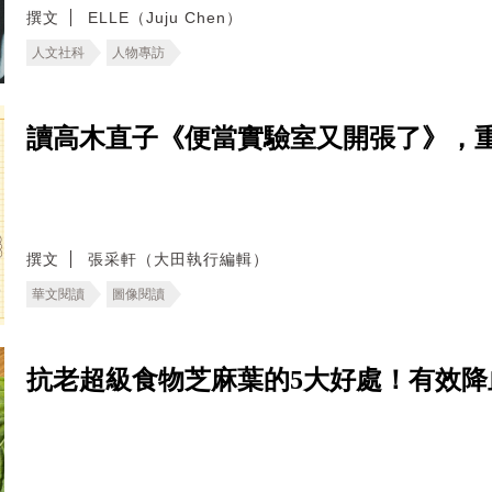
撰文
ELLE（Juju Chen）
人文社科
人物專訪
讀高木直子《便當實驗室又開張了》，
撰文
張采軒（大田執行編輯）
華文閱讀
圖像閱讀
抗老超級食物芝麻葉的5大好處！有效