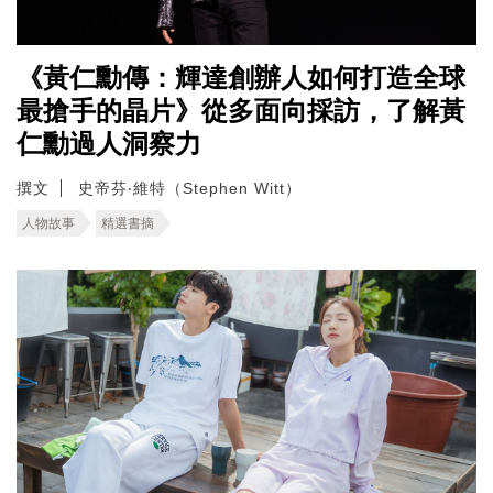
《黃仁勳傳：輝達創辦人如何打造全球
最搶手的晶片》從多面向採訪，了解黃
仁勳過人洞察力
撰文
史帝芬‧維特（Stephen Witt）
人物故事
精選書摘