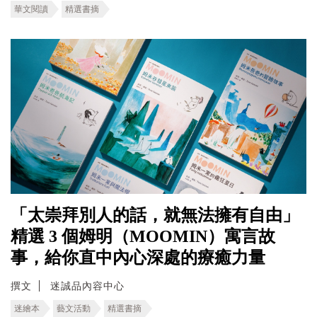
華文閱讀
精選書摘
「太崇拜別人的話，就無法擁有自由」
精選 3 個姆明（MOOMIN）寓言故
事，給你直中內心深處的療癒力量
撰文
迷誠品內容中心
迷繪本
藝文活動
精選書摘