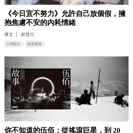
《今日宜不努力》允許自己放個假，擁
抱焦慮不安的內耗情緒
撰文
郝慧川
心理勵志
精選書摘
你不知道的伍佰：從搖滾巨星，到 20