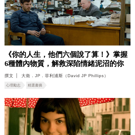
《你的人生，他們六個說了算！》掌握
6種體內物質，解救深陷情緒泥沼的你
撰文
大衛．JP．菲利浦斯（David JP Phillips）
心理勵志
精選書摘