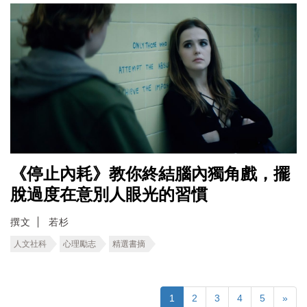
《停止內耗》教你終結腦內獨角戲，擺
脫過度在意別人眼光的習慣
撰文
若杉
人文社科
心理勵志
精選書摘
1
2
3
4
5
»