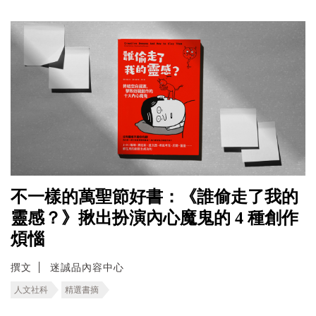
不一樣的萬聖節好書：《誰偷走了我的
靈感？》揪出扮演內心魔鬼的 4 種創作
煩惱
撰文
迷誠品內容中心
人文社科
精選書摘