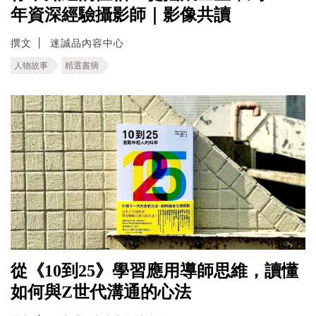
年資深經驗攝影師｜影像共讀
撰文
迷誠品內容中心
人物故事
精選書摘
從《10到25》學習應用導師思維，讀懂
如何與Z世代溝通的心法