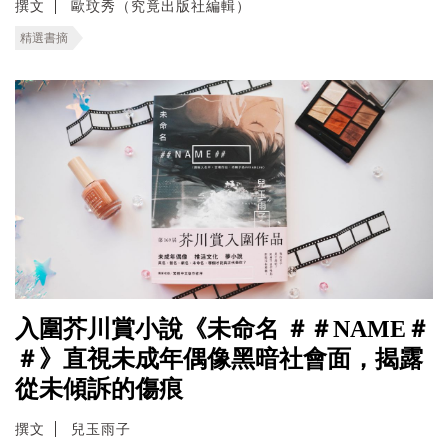
撰文
歐玟秀（究竟出版社編輯）
精選書摘
入圍芥川賞小說《未命名 ＃＃NAME＃
＃》直視未成年偶像黑暗社會面，揭露
從未傾訴的傷痕
撰文
兒玉雨子