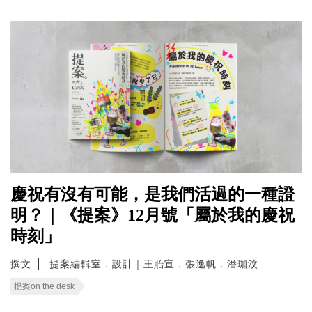
慶祝有沒有可能，是我們活過的一種證
明？｜《提案》12月號「屬於我的慶祝
時刻」
撰文
提案編輯室．設計｜王貽宣．張逸帆．潘珈汶
提案on the desk