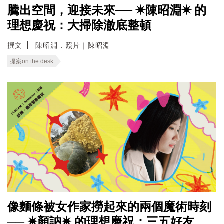
騰出空間，迎接未來── ✷陳昭淵✷ 的
理想慶祝：大掃除澈底整頓
撰文
陳昭淵．照片｜陳昭淵
提案on the desk
像麵條被女作家撈起來的兩個魔術時刻
── ✷顏訥✷ 的理想慶祝：三五好友，