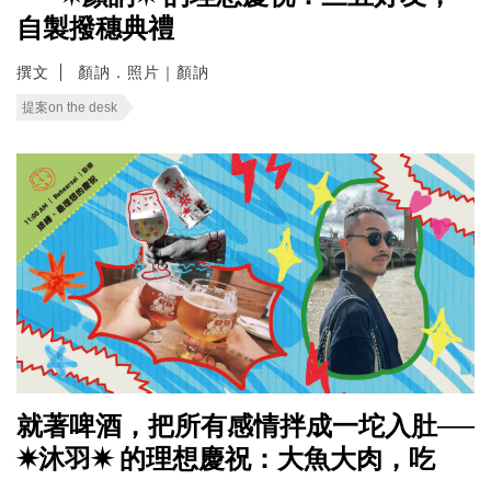
自製撥穗典禮
撰文
顏訥．照片｜顏訥
提案on the desk
就著啤酒，把所有感情拌成一坨入肚──
✷沐羽✷ 的理想慶祝：大魚大肉，吃