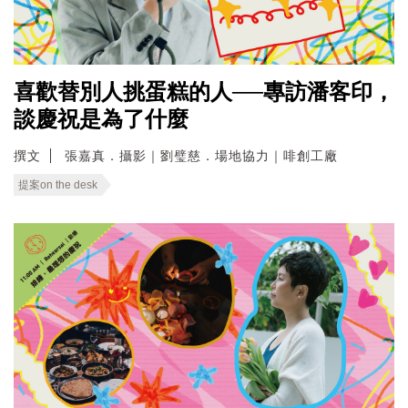
喜歡替別人挑蛋糕的人──專訪潘客印，
談慶祝是為了什麼
撰文
張嘉真．攝影｜劉璧慈．場地協力｜啡創工廠
提案on the desk