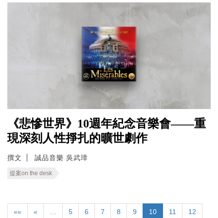
《悲慘世界》10週年紀念音樂會——重
現深刻人性掙扎的曠世劇作
撰文
誠品音樂 吳武璋
提案on the desk
««
«
…
5
6
7
8
9
10
11
12