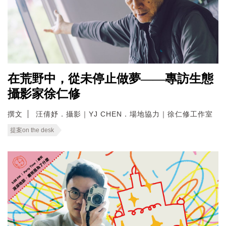
在荒野中，從未停止做夢——專訪生態
攝影家徐仁修
撰文
汪倩妤．攝影｜YJ CHEN．場地協力｜徐仁修工作室
提案on the desk