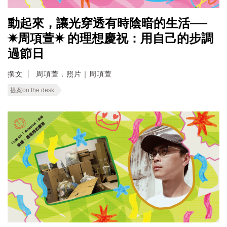
動起來，讓光穿透有時陰暗的生活──
✷周項萱✷ 的理想慶祝：用自己的步調
過節日
撰文
周項萱．照片｜周項萱
提案on the desk