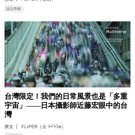
誠品專欄
台灣限定！我們的日常風景也是「多重
宇宙」——日本攝影師近藤宏眼中的台
灣
撰文
FLiPER（云 ʕ•͡-•ʔฅ）