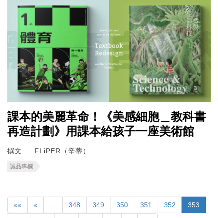
課本的美麗革命！《美感細胞＿教科書
再造計劃》用課本給孩子一座美術館
撰文
FLiPER（辛蒂）
誠品專欄
««
«
…
348
349
350
351
352
353