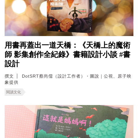
用書再蓋出一道天橋：《天橋上的魔術
師 影集創作全紀錄》書籍設計小談 #書
設計
撰文
DotSRT蔡尚儒（設計工作者）・圖說｜公視、原子映
象提供
閱讀文化