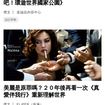
吧！環遊世界國家公園》
撰文
迷誠品內容中心
誠品專欄
美麗是原罪嗎？２０年後再看一次《真
愛伴我行》重新理解世界
撰文
FLiPER（張滿）