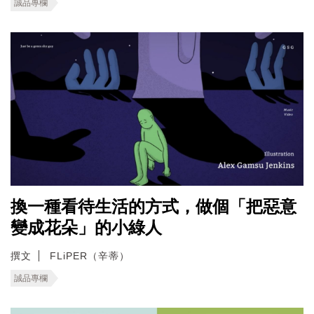
誠品專欄
換一種看待生活的方式，做個「把惡意
變成花朵」的小綠人
撰文
FLiPER（辛蒂）
誠品專欄