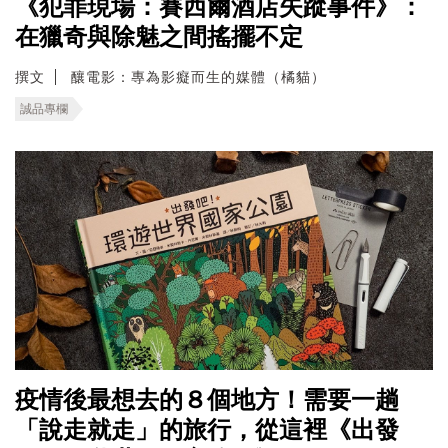
《犯罪現場：賽西爾酒店失蹤事件》：
在獵奇與除魅之間搖擺不定
撰文
釀電影：專為影癡而生的媒體（橘貓）
誠品專欄
疫情後最想去的８個地方！需要一趟
「說走就走」的旅行，從這裡《出發