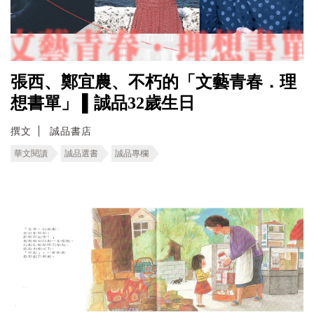
張西、鄭宜農、不朽的「文藝青春．理
想書單」 ▌誠品32歲生日
撰文
誠品書店
華文閱讀
誠品選書
誠品專欄