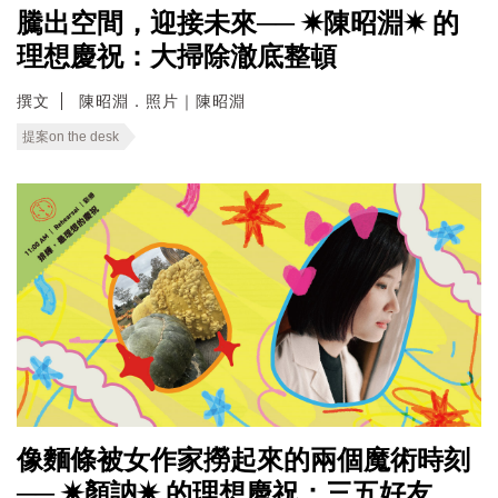
騰出空間，迎接未來── ✷陳昭淵✷ 的
理想慶祝：大掃除澈底整頓
撰文
陳昭淵．照片｜陳昭淵
提案on the desk
像麵條被女作家撈起來的兩個魔術時刻
── ✷顏訥✷ 的理想慶祝：三五好友，