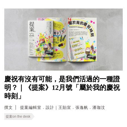
慶祝有沒有可能，是我們活過的一種證
明？｜《提案》12月號「屬於我的慶祝
時刻」
撰文
提案編輯室．設計｜王貽宣．張逸帆．潘珈汶
提案on the desk