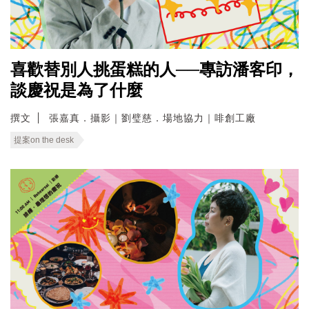
喜歡替別人挑蛋糕的人──專訪潘客印，
談慶祝是為了什麼
撰文
張嘉真．攝影｜劉璧慈．場地協力｜啡創工廠
提案on the desk