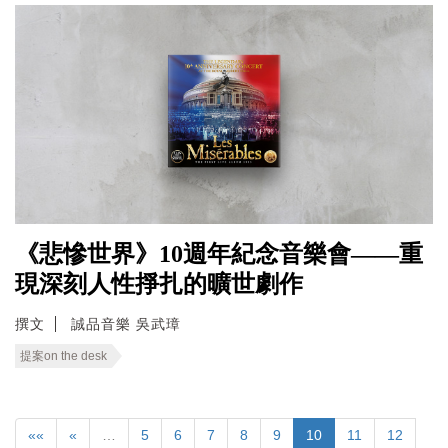
《悲慘世界》10週年紀念音樂會——重
現深刻人性掙扎的曠世劇作
撰文
誠品音樂 吳武璋
提案on the desk
««
«
…
5
6
7
8
9
10
11
12