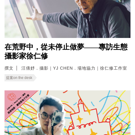
在荒野中，從未停止做夢——專訪生態
攝影家徐仁修
撰文
汪倩妤．攝影｜YJ CHEN．場地協力｜徐仁修工作室
提案on the desk