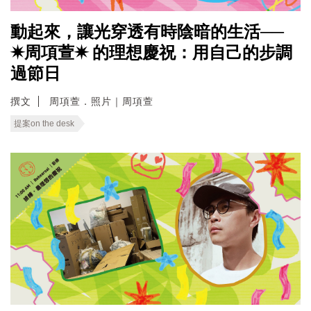
動起來，讓光穿透有時陰暗的生活──
✷周項萱✷ 的理想慶祝：用自己的步調
過節日
撰文
周項萱．照片｜周項萱
提案on the desk