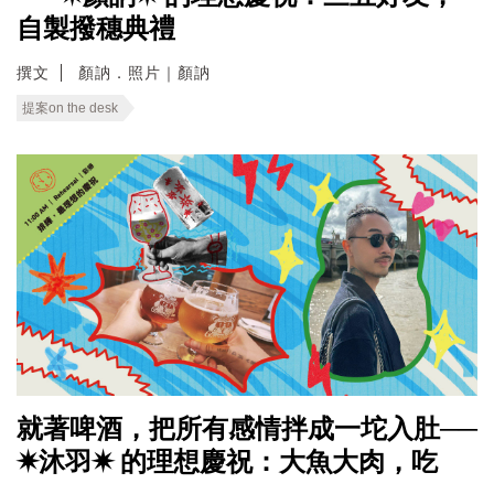
自製撥穗典禮
撰文
顏訥．照片｜顏訥
提案on the desk
就著啤酒，把所有感情拌成一坨入肚──
✷沐羽✷ 的理想慶祝：大魚大肉，吃