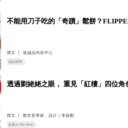
不能用刀子吃的「奇蹟」鬆餅？FLIPPE
撰文
迷誠品內容中心
誠品新聞
透過劉姥姥之眼， 重見「紅樓」四位角色
撰文
厭世哲學家．設計｜李政勳
提案on the desk