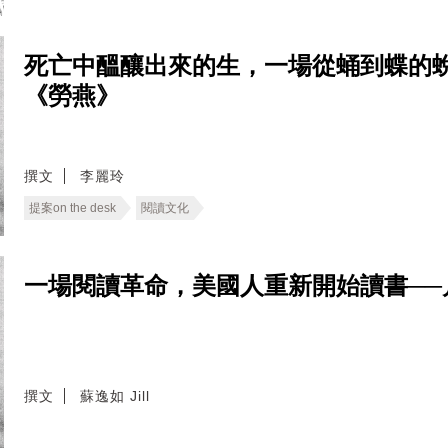
死亡中醞釀出來的生，一場從蛹到蝶的
《勞燕》
撰文
李麗玲
提案on the desk
閱讀文化
一場閱讀革命，美國人重新開始讀書──
撰文
蘇逸如 Jill