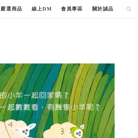
嚴選商品
線上DM
會員專區
關於誠品