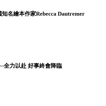
──法國知名繪本作家Rebecca Dautremer
──全力以赴 好事終會降臨