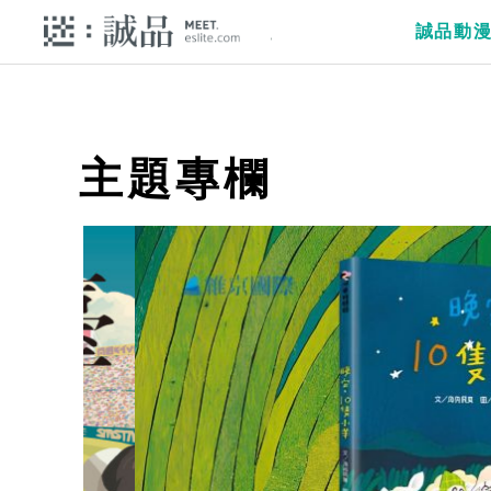
誠品動
主題專欄