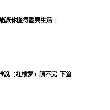
卻能讓你懂得盡興生活！
姥姥──誰說（紅樓夢）讀不完_下篇