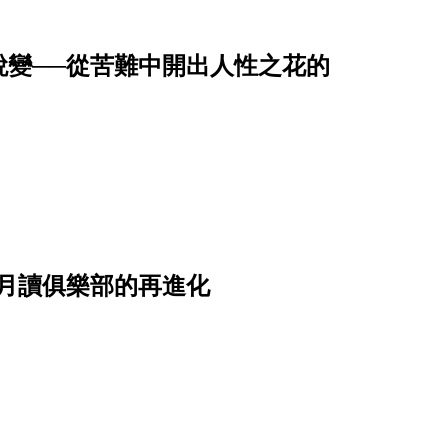
蛻變──從苦難中開出人性之花的
月讀俱樂部的再進化