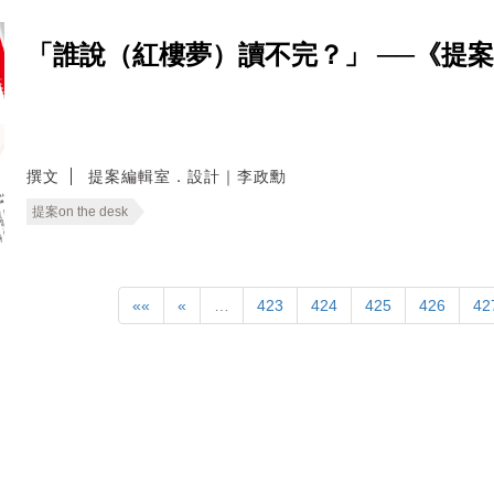
「誰說（紅樓夢）讀不完？」 ──《提
撰文
提案編輯室．設計｜李政勳
提案on the desk
««
«
…
423
424
425
426
42