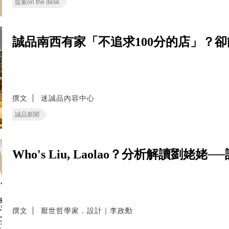
提案on the desk
誠品南西有家「不追求100分的店」？
撰文
迷誠品內容中心
誠品新聞
Who's Liu, Laolao？分析解讀劉
撰文
厭世哲學家．設計｜李政勳