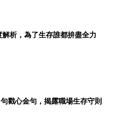
度解析，為了生存誰都拚盡全力
 句戳心金句，揭露職場生存守則