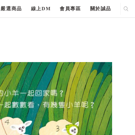
嚴選商品
線上DM
會員專區
關於誠品