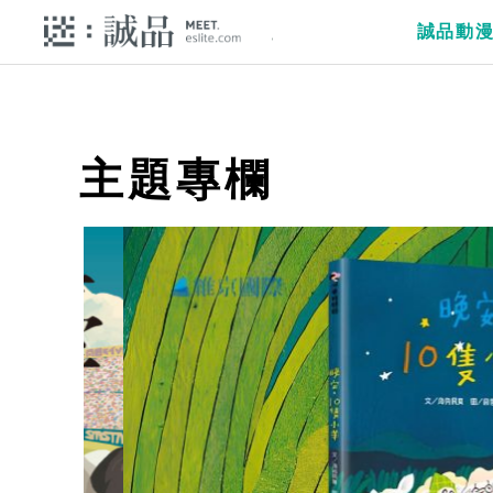
誠品動
主題專欄