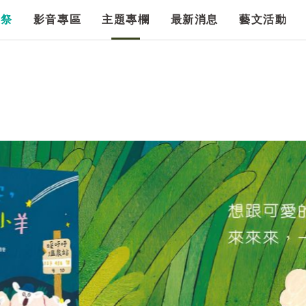
漫祭
影音專區
主題專欄
最新消息
藝文活動