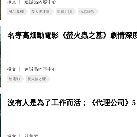
撰文
迷誠品內容中心
誠品專欄
長大後才懂
影像共讀
情感關係
名導高畑勳電影《螢火蟲之墓》劇情深
撰文
迷誠品內容中心
迷電影
長大後才懂
沒有人是為了工作而活；《代理公司》5
撰文
莊彙翌