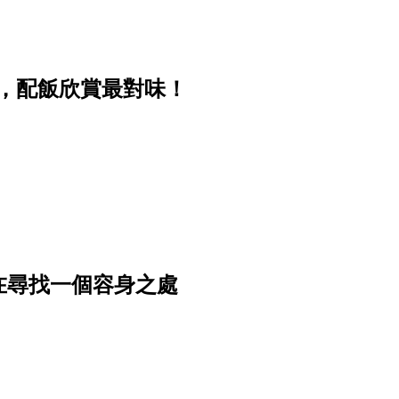
大笑，配飯欣賞最對味！
在尋找一個容身之處