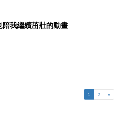
也陪我繼續茁壯的動畫
1
2
»